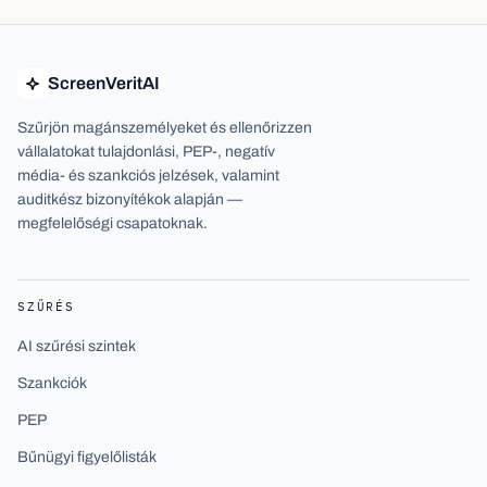
ScreenVeritAI
Szűrjön magánszemélyeket és ellenőrizzen
vállalatokat tulajdonlási, PEP-, negatív
média- és szankciós jelzések, valamint
auditkész bizonyítékok alapján —
megfelelőségi csapatoknak.
SZŰRÉS
AI szűrési szintek
Szankciók
PEP
Bűnügyi figyelőlisták