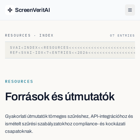
ScreenVeritAI
RESOURCES
· INDEX
07
ENTRIES
SVAI<INDEX<<RESOURCES<<<<<<<<<<<<<<<<<<<<<<<<<
REF<SVAI-IDX<7<ENTRIES<<2026<<<<<<<<<<<<<<<<<<
RESOURCES
Források és útmutatók
Gyakorlati útmutatók tömeges szűréshez, API-integrációhoz és
ismételt szűrési szabályzatokhoz compliance- és kockázati
csapatoknak.