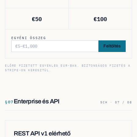
€
50
€
100
EGYÉNI ÖSSZEG
Feltöltés
ELŐRE FIZETETT EGYENLEG EUR-BAN. BIZTONSÁGOS FIZETÉS A
STRIPE-ON KERESZTÜL.
Enterprise és API
§
07
SCH · 07 / 08
REST API v1 elérhető