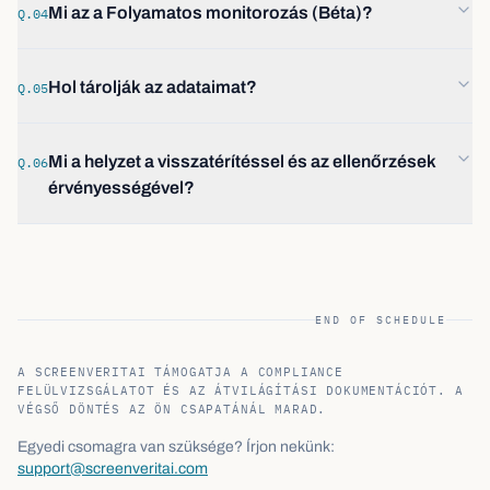
Mi az a Folyamatos monitorozás (Béta)?
Q.04
Hol tárolják az adataimat?
Q.05
Mi a helyzet a visszatérítéssel és az ellenőrzések
Q.06
érvényességével?
END OF SCHEDULE
A SCREENVERITAI TÁMOGATJA A COMPLIANCE
FELÜLVIZSGÁLATOT ÉS AZ ÁTVILÁGÍTÁSI DOKUMENTÁCIÓT. A
VÉGSŐ DÖNTÉS AZ ÖN CSAPATÁNÁL MARAD.
Egyedi csomagra van szüksége? Írjon nekünk:
support@screenveritai.com