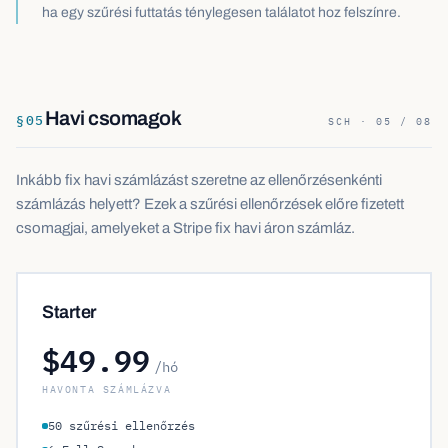
ha egy szűrési futtatás ténylegesen találatot hoz felszínre.
Havi csomagok
§
05
SCH · 05 / 08
Inkább fix havi számlázást szeretne az ellenőrzésenkénti
számlázás helyett? Ezek a szűrési ellenőrzések előre fizetett
csomagjai, amelyeket a Stripe fix havi áron számláz.
Starter
$49.99
/hó
HAVONTA SZÁMLÁZVA
50 szűrési ellenőrzés