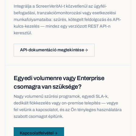
Integrálja a ScreenVeritAI-t közvetlenül az ügyfél-
befogadási, tranzakciómonitorozási vagy esetkezelési
munkafolyamataiba: szűrés, kötegelt feldolgozás és API-
kulcs-kezelés — mindez egy verziózott REST API-n
keresztül.
API-dokumentáció megtekintése
Egyedi volumenre vagy Enterprise
csomagra van szüksége?
Nagy volumenű szűrési programok, egyedi SLA-k,
dedikált fiókkezelés vagy on-premise telepítés — vegye
fel velünk a kapcsolatot, és az Ön tényleges használatára
szabott csomagot építünk.
Kapcsolatfelvétel