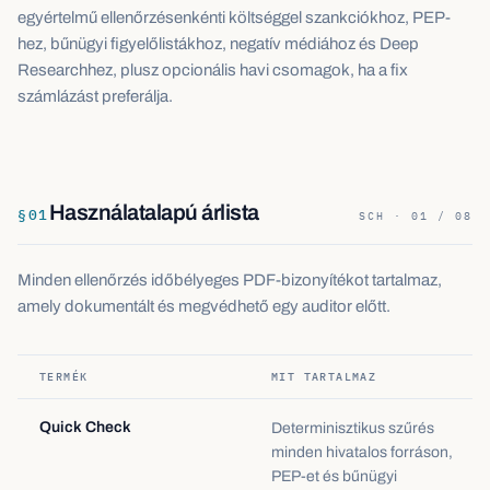
egyértelmű ellenőrzésenkénti költséggel szankciókhoz, PEP-
hez, bűnügyi figyelőlistákhoz, negatív médiához és Deep
Researchhez, plusz opcionális havi csomagok, ha a fix
számlázást preferálja.
Használatalapú árlista
§
01
SCH · 01 / 08
Minden ellenőrzés időbélyeges PDF-bizonyítékot tartalmaz,
amely dokumentált és megvédhető egy auditor előtt.
TERMÉK
MIT TARTALMAZ
Quick Check
Determinisztikus szűrés
minden hivatalos forráson,
PEP-et és bűnügyi