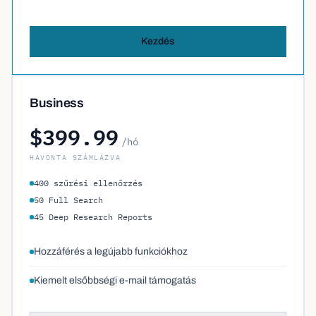
Kezdés
Business
$399.99
/hó
HAVONTA SZÁMLÁZVA
400 szűrési ellenőrzés
50 Full Search
45 Deep Research Reports
Hozzáférés a legújabb funkciókhoz
Kiemelt elsőbbségi e-mail támogatás