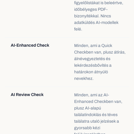
figyelőlistákat is beleértve,
időbélyeges PDF-
bizonyítékkal. Nincs
adatküldés AI-modellek
felé.
AI-Enhanced Check
Minden, ami a Quick
Checkben van, plusz átírás,
álnévegyeztetés és
lekérdezésbővítés a
határokon átnyúló
nevekhez.
AI Review Check
Minden, ami az AI-
Enhanced Checkben van,
plusz AI-alapú
találatindoklás és téves
találatra utaló jelzések a
gyorsabb kézi