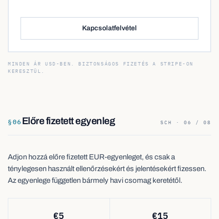
Kapcsolatfelvétel
MINDEN ÁR USD-BEN. BIZTONSÁGOS FIZETÉS A STRIPE-ON
KERESZTÜL.
Előre fizetett egyenleg
§
06
SCH · 06 / 08
Adjon hozzá előre fizetett EUR-egyenleget, és csak a
ténylegesen használt ellenőrzésekért és jelentésekért fizessen.
Az egyenlege független bármely havi csomag keretétől.
€
5
€
15