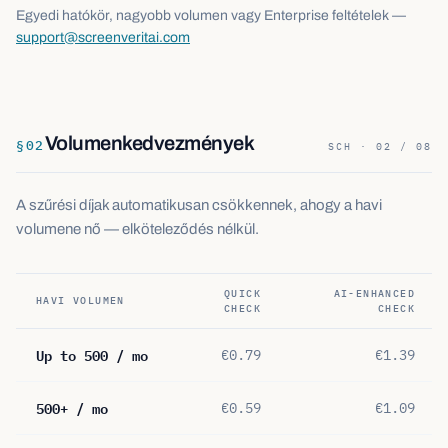
Egyedi hatókör, nagyobb volumen vagy Enterprise feltételek —
support@screenveritai.com
Volumenkedvezmények
§
02
SCH · 02 / 08
A szűrési díjak automatikusan csökkennek, ahogy a havi
volumene nő — elköteleződés nélkül.
QUICK
AI-ENHANCED
HAVI VOLUMEN
CHECK
CHECK
Up to 500 / mo
€0.79
€1.39
500+ / mo
€0.59
€1.09