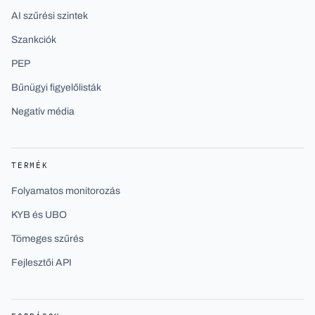
AI szűrési szintek
Szankciók
PEP
Bűnügyi figyelőlisták
Negatív média
TERMÉK
Folyamatos monitorozás
KYB és UBO
Tömeges szűrés
Fejlesztői API