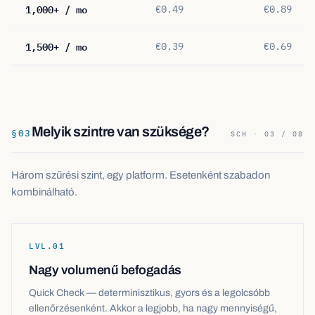
1,000+ / mo
€0.49
€0.89
1,500+ / mo
€0.39
€0.69
Melyik szintre van szüksége?
§
03
SCH · 03 / 08
Három szűrési szint, egy platform. Esetenként szabadon
kombinálható.
LVL.
01
Nagy volumenű befogadás
Quick Check — determinisztikus, gyors és a legolcsóbb
ellenőrzésenként. Akkor a legjobb, ha nagy mennyiségű,