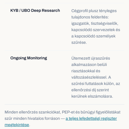
KYB / UBO Deep Research
Cégprofil plusz tényleges
tulajdonos felderítés:
igazgatók, tisztségviselők,
kapcsolódó szervezetek és
a kapcsolódó személyek
szűrése.
Ongoing Monitoring
Ütemezett újraszűrés
alkalmazáson belüli
riasztásokkal és
változásészleléssel. A
szűrési futtatások külön, az
ellenőrzési díj szerint
kerülnek elszámolásra.
Minden ellenőrzés szankciókat, PEP-et és bűnügyi figyelőlistákat
szűr minden hivatalos forráson —
a teljes lefedettségi regiszter
megtekintése
.