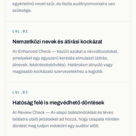
egyértelmű nevet szűr, és tiszta auditnyomvonalra van
szüksége.
LVL.
02
Nemzetközi nevek és átírási kockázat
AI-Enhanced Check — kiszűri azokat a névváltozatokat,
amelyeket egy egyszerű keresés elmulaszt (átírás,
álnevek, lekérdezésbővítés). Határokon átnyúló vagy
magasabb kockázatú szervezetekhez a legjobb.
LVL.
03
Hatóság felé is megvédhető döntések
AI Review Check — AI-alapú találatindoklást és téves
találatra utaló jelzéseket ad hozzá, hogy csapata minden
döntést meg tudjon indokolni egy auditor előtt.