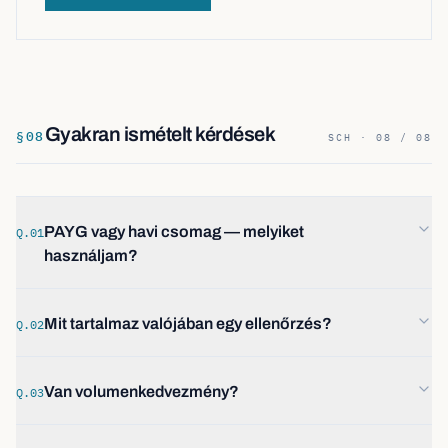
Gyakran ismételt kérdések
§
08
SCH · 08 / 08
PAYG vagy havi csomag — melyiket
Q.01
használjam?
Mit tartalmaz valójában egy ellenőrzés?
Q.02
Van volumenkedvezmény?
Q.03