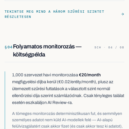
TEKINTSE MEG MIND A HÁROM SZŰRÉSI SZINTET
RÉSZLETESEN
Folyamatos monitorozás —
§
04
SCH · 04 / 08
költségpélda
1,000 szervezet havi monitorozása
€20/month
megfigyelési díjba kerül (€0.02/entity/month), plusz az
ütemezett szűrési futtatások a választott szint normál
ellenőrzési díja szerint számlázódnak. Csak tényleges találat
esetén eszkaláljon AI Review-ra.
A tömeges monitorozás determinisztikusan fut, és semmilyen
személyes adatot nem küld AI-modellek felé — AI-alapú
felülvizsgálatért csak akkor fizet (és csak akkor tesz ki adatot),