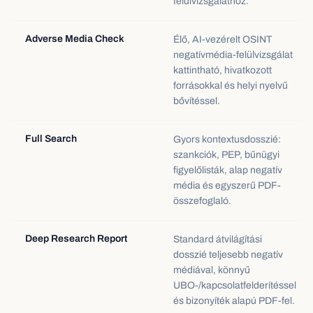
felülvizsgálathoz.
Adverse Media Check
Élő, AI-vezérelt OSINT
negatívmédia-felülvizsgálat
kattintható, hivatkozott
forrásokkal és helyi nyelvű
bővítéssel.
Full Search
Gyors kontextusdosszié:
szankciók, PEP, bűnügyi
figyelőlisták, alap negatív
média és egyszerű PDF-
összefoglaló.
Deep Research Report
Standard átvilágítási
dosszié teljesebb negatív
médiával, könnyű
UBO-/kapcsolatfelderítéssel
és bizonyíték alapú PDF-fel.