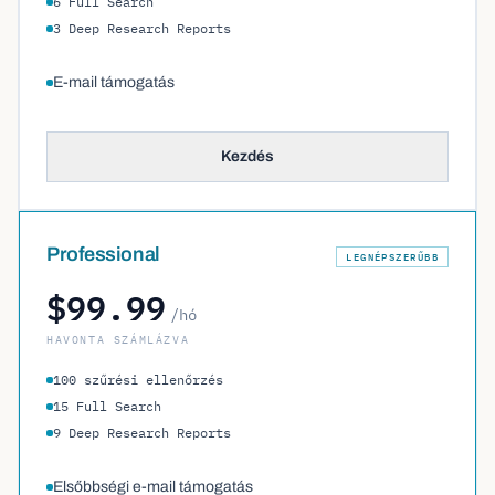
6 Full Search
3 Deep Research Reports
E-mail támogatás
Kezdés
Professional
LEGNÉPSZERŰBB
$99.99
/hó
HAVONTA SZÁMLÁZVA
100 szűrési ellenőrzés
15 Full Search
9 Deep Research Reports
Elsőbbségi e-mail támogatás