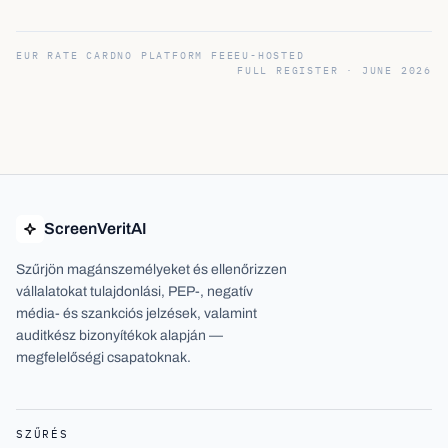
EUR RATE CARD
NO PLATFORM FEE
EU-HOSTED
FULL REGISTER ·
JUNE 2026
ScreenVeritAI
Szűrjön magánszemélyeket és ellenőrizzen
vállalatokat tulajdonlási, PEP-, negatív
média- és szankciós jelzések, valamint
auditkész bizonyítékok alapján —
megfelelőségi csapatoknak.
SZŰRÉS