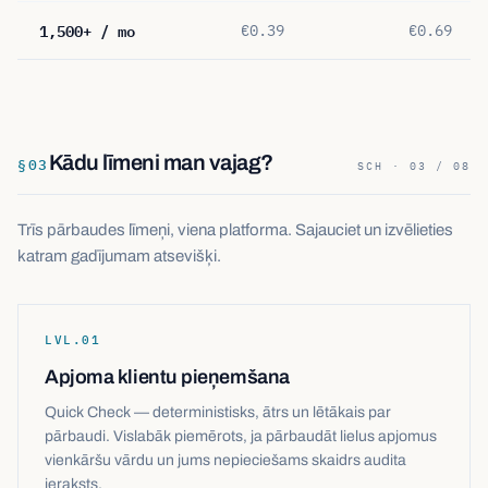
1,500+ / mo
€0.39
€0.69
Kādu līmeni man vajag?
§
03
SCH · 03 / 08
Trīs pārbaudes līmeņi, viena platforma. Sajauciet un izvēlieties
katram gadījumam atsevišķi.
LVL.
01
Apjoma klientu pieņemšana
Quick Check — deterministisks, ātrs un lētākais par
pārbaudi. Vislabāk piemērots, ja pārbaudāt lielus apjomus
vienkāršu vārdu un jums nepieciešams skaidrs audita
ieraksts.