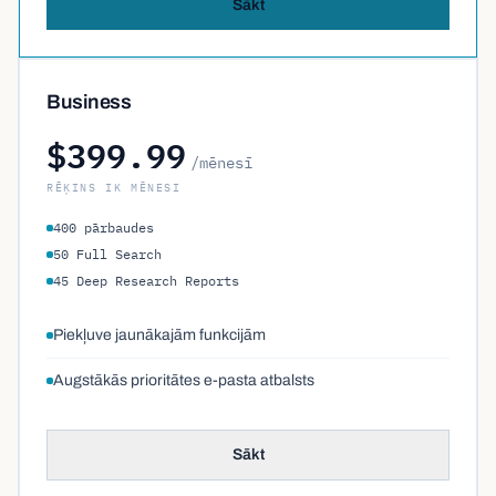
Sākt
Business
$399.99
/mēnesī
RĒĶINS IK MĒNESI
400 pārbaudes
50 Full Search
45 Deep Research Reports
Piekļuve jaunākajām funkcijām
Augstākās prioritātes e-pasta atbalsts
Sākt