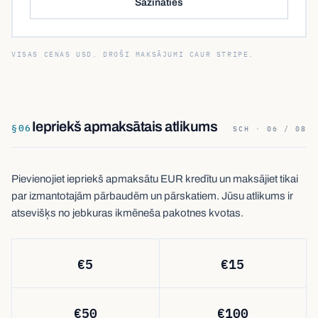
Sazināties
VISAS CENAS USD. DROŠI MAKSĀJUMI CAUR STRIPE.
Iepriekš apmaksātais atlikums
§
06
SCH · 06 / 08
Pievienojiet iepriekš apmaksātu EUR kredītu un maksājiet tikai
par izmantotajām pārbaudēm un pārskatiem. Jūsu atlikums ir
atsevišķs no jebkuras ikmēneša pakotnes kvotas.
€
5
€
15
€
50
€
100