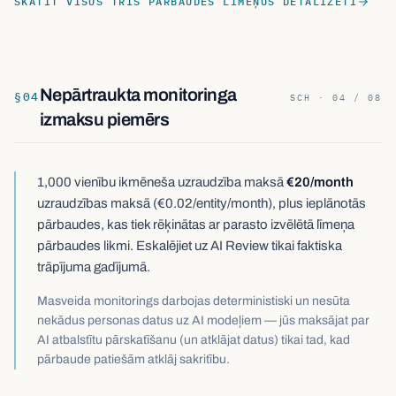
SKATĪT VISUS TRĪS PĀRBAUDES LĪMEŅUS DETALIZĒTI
Nepārtraukta monitoringa
§
04
SCH · 04 / 08
izmaksu piemērs
1,000 vienību ikmēneša uzraudzība maksā
€20/month
uzraudzības maksā (€0.02/entity/month), plus ieplānotās
pārbaudes, kas tiek rēķinātas ar parasto izvēlētā līmeņa
pārbaudes likmi. Eskalējiet uz AI Review tikai faktiska
trāpījuma gadījumā.
Masveida monitorings darbojas deterministiski un nesūta
nekādus personas datus uz AI modeļiem — jūs maksājat par
AI atbalstītu pārskatīšanu (un atklājat datus) tikai tad, kad
pārbaude patiešām atklāj sakritību.