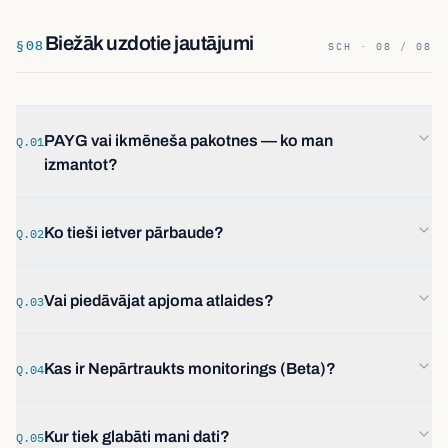
Biežāk uzdotie jautājumi
§
08
SCH · 08 / 08
PAYG vai ikmēneša pakotnes — ko man
Q.01
izmantot?
Ko tieši ietver pārbaude?
Q.02
Vai piedāvājat apjoma atlaides?
Q.03
Kas ir Nepārtraukts monitorings (Beta)?
Q.04
Kur tiek glabāti mani dati?
Q.05