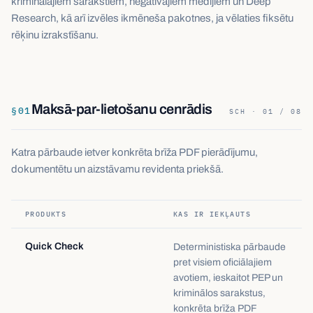
kriminālajiem sarakstiem, negatīvajiem medijiem un Deep
Research, kā arī izvēles ikmēneša pakotnes, ja vēlaties fiksētu
rēķinu izrakstīšanu.
Maksā-par-lietošanu cenrādis
§
01
SCH · 01 / 08
Katra pārbaude ietver konkrēta brīža PDF pierādījumu,
dokumentētu un aizstāvamu revidenta priekšā.
PRODUKTS
KAS IR IEKĻAUTS
Quick Check
Deterministiska pārbaude
pret visiem oficiālajiem
avotiem, ieskaitot PEP un
kriminālos sarakstus,
konkrēta brīža PDF