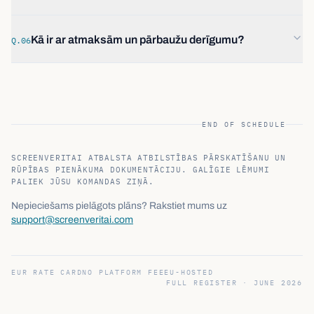
Kā ir ar atmaksām un pārbaužu derīgumu?
Q.06
END OF SCHEDULE
SCREENVERITAI ATBALSTA ATBILSTĪBAS PĀRSKATĪŠANU UN
RŪPĪBAS PIENĀKUMA DOKUMENTĀCIJU. GALĪGIE LĒMUMI
PALIEK JŪSU KOMANDAS ZIŅĀ.
Nepieciešams pielāgots plāns? Rakstiet mums uz
support@screenveritai.com
EUR RATE CARD
NO PLATFORM FEE
EU-HOSTED
FULL REGISTER ·
JUNE 2026