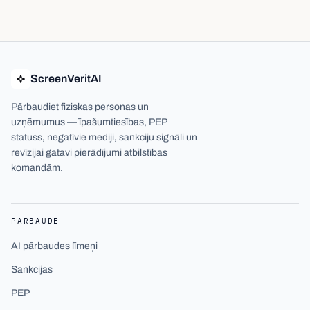
ScreenVeritAI
Pārbaudiet fiziskas personas un
uzņēmumus — īpašumtiesības, PEP
statuss, negatīvie mediji, sankciju signāli un
revīzijai gatavi pierādījumi atbilstības
komandām.
PĀRBAUDE
AI pārbaudes līmeņi
Sankcijas
PEP