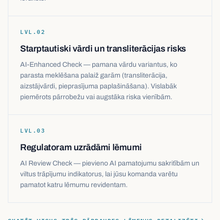
LVL.
02
Starptautiski vārdi un transliterācijas risks
AI-Enhanced Check — pamana vārdu variantus, ko
parasta meklēšana palaiž garām (transliterācija,
aizstājvārdi, pieprasījuma paplašināšana). Vislabāk
piemērots pārrobežu vai augstāka riska vienībām.
LVL.
03
Regulatoram uzrādāmi lēmumi
AI Review Check — pievieno AI pamatojumu sakritībām un
viltus trāpījumu indikatorus, lai jūsu komanda varētu
pamatot katru lēmumu revidentam.