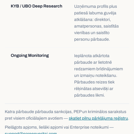
KYB / UBO Deep Research
Uzņēmuma profils plus
patiesā labuma guvēja
atklāšana: direktori,
amatpersonas, saistītās
vienības un saistīto
personu pārbaude.
Ongoing Monitoring
Ieplānota atkārtota
pārbaude ar lietotnē
redzamiem brīdinājumiem
un izmaiņu noteikšanu.
Pārbaudes reizes tiek
rēķinātas atsevišķi ar
pārbaudes likmi.
Katra pārbaude pārbauda sankcijas, PEP un kriminālos sarakstus
pret visiem oficiālajiem avotiem —
skatiet pilnu pārklājuma reģistru
.
Pielāgots apjoms, lielāki apjomi vai Enterprise noteikumi —
support@screenveritai.com