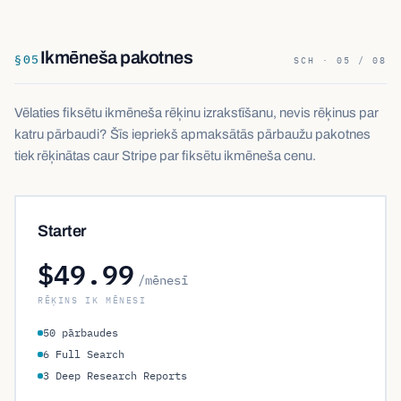
Ikmēneša pakotnes
§
05
SCH · 05 / 08
Vēlaties fiksētu ikmēneša rēķinu izrakstīšanu, nevis rēķinus par
katru pārbaudi? Šīs iepriekš apmaksātās pārbaužu pakotnes
tiek rēķinātas caur Stripe par fiksētu ikmēneša cenu.
Starter
$49.99
/mēnesī
RĒĶINS IK MĒNESI
50 pārbaudes
6 Full Search
3 Deep Research Reports