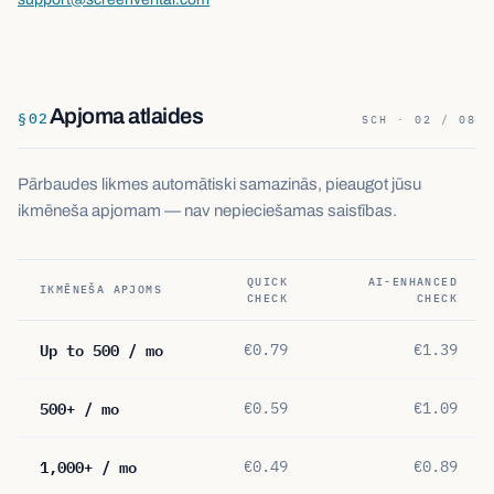
Apjoma atlaides
§
02
SCH · 02 / 08
Pārbaudes likmes automātiski samazinās, pieaugot jūsu
ikmēneša apjomam — nav nepieciešamas saistības.
QUICK
AI-ENHANCED
IKMĒNEŠA APJOMS
CHECK
CHECK
Up to 500 / mo
€0.79
€1.39
500+ / mo
€0.59
€1.09
1,000+ / mo
€0.49
€0.89