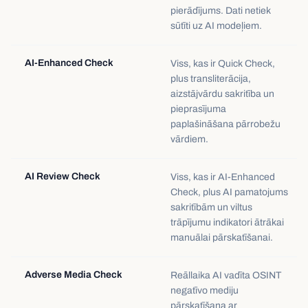
pierādījums. Dati netiek
sūtīti uz AI modeļiem.
AI-Enhanced Check
Viss, kas ir Quick Check,
plus transliterācija,
aizstājvārdu sakritība un
pieprasījuma
paplašināšana pārrobežu
vārdiem.
AI Review Check
Viss, kas ir AI-Enhanced
Check, plus AI pamatojums
sakritībām un viltus
trāpījumu indikatori ātrākai
manuālai pārskatīšanai.
Adverse Media Check
Reāllaika AI vadīta OSINT
negatīvo mediju
pārskatīšana ar