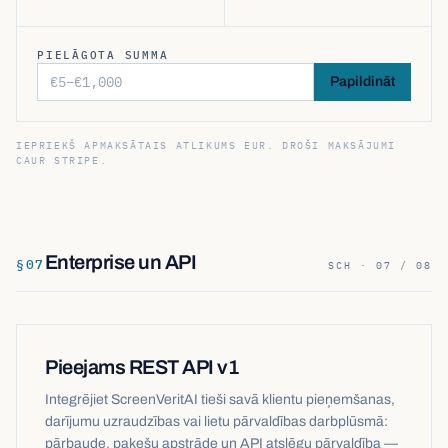
PIELĀGOTA SUMMA
Papildināt
IEPRIEKŠ APMAKSĀTAIS ATLIKUMS EUR. DROŠI MAKSĀJUMI
CAUR STRIPE.
Enterprise un API
§
07
SCH · 07 / 08
Pieejams REST API v1
Integrējiet ScreenVeritAI tieši savā klientu pieņemšanas,
darījumu uzraudzības vai lietu pārvaldības darbplūsmā:
pārbaude, pakešu apstrāde un API atslēgu pārvaldība —