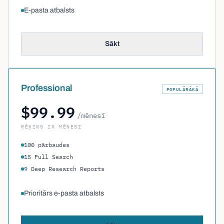
E-pasta atbalsts
Sākt
Professional
POPULĀRĀKĀ
$99.99
/mēnesī
RĒĶINS IK MĒNESI
100 pārbaudes
15 Full Search
9 Deep Research Reports
Prioritārs e-pasta atbalsts