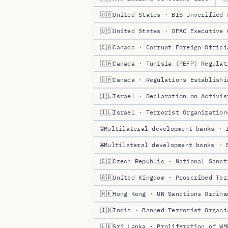
🇺🇸
United States · BIS Unverified 
🇺🇸
United States · OFAC Executive 
🇨🇦
Canada · Corrupt Foreign Offici
🇨🇦
Canada · Tunisia (PEFP) Regulat
🇨🇦
Canada · Regulations Establishi
🇮🇱
Israel · Declaration on Activis
🇮🇱
Israel · Terrorist Organization
🌐
Multilateral development banks · 
🌐
Multilateral development banks · 
🇨🇿
Czech Republic · National Sanct
🇬🇧
United Kingdom · Proscribed Ter
🇭🇰
Hong Kong · UN Sanctions Ordina
🇮🇳
India · Banned Terrorist Organi
🇱🇰
Sri Lanka · Proliferation of WM