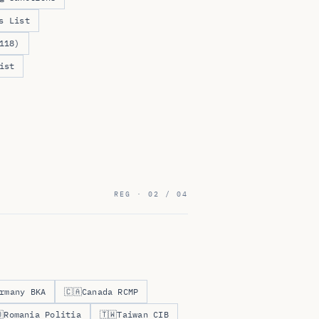
s List
118)
ist
REG · 02 / 04
rmany BKA
🇨🇦
Canada RCMP

Romania Politia
🇹🇼
Taiwan CIB