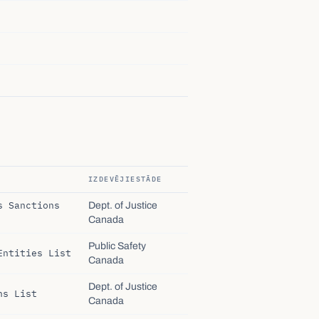
IZDEVĒJIESTĀDE
s Sanctions
Dept. of Justice
Canada
Public Safety
Entities List
Canada
Dept. of Justice
ns List
Canada