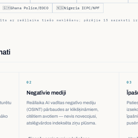
🇬🇭
Ghana Police/EOCO
🇳🇬
Nigeria ICPC/NPF
īts ar reāllaika tiešo meklēšanu; pārējie 15 saraksti ir
mati
02
03
Negatīvie mediji
Īpaš
turētu
Reāllaika AI vadītas negatīvo mediju
Patie
(OSINT) pārbaudes ar klikšķināmiem,
izsek
nāko
citētiem avotiem — nevis novecojusi,
īpašn
atslēgvārdos indeksēta ziņu plūsma.
pusēm