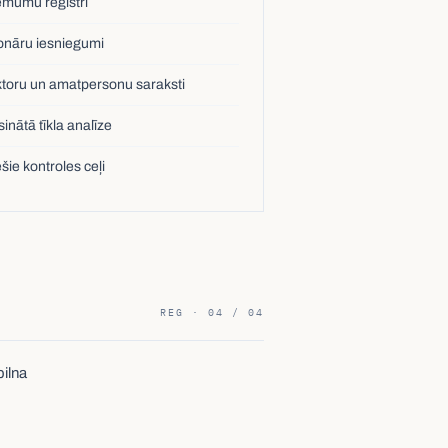
mumu reģistri
onāru iesniegumi
ktoru un amatpersonu saraksti
inātā tīkla analīze
šie kontroles ceļi
REG · 04 / 04
pilna