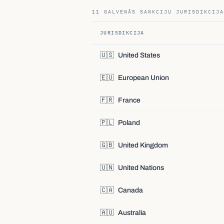
11 GALVENĀS SANKCIJU JURISDIKCIJA
JURISDIKCIJA
🇺🇸
United States
🇪🇺
European Union
🇫🇷
France
🇵🇱
Poland
🇬🇧
United Kingdom
🇺🇳
United Nations
🇨🇦
Canada
🇦🇺
Australia