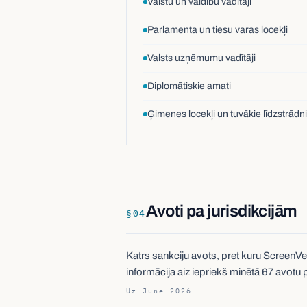
Valstu un valdību vadītāji
Parlamenta un tiesu varas locekļi
Valsts uzņēmumu vadītāji
Diplomātiskie amati
Ģimenes locekļi un tuvākie līdzstrādni
Avoti pa jurisdikcijām
§
04
Katrs sankciju avots, pret kuru ScreenVer
informācija aiz iepriekš minētā 67 avotu
Uz June 2026