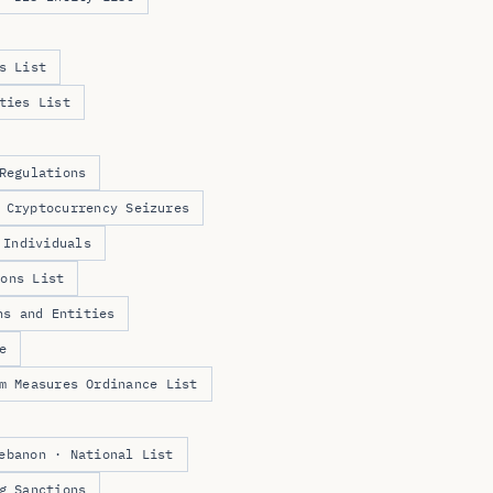
s List
ties List
Regulations
 Cryptocurrency Seizures
 Individuals
ions List
ns and Entities
e
m Measures Ordinance List
ebanon · National List
g Sanctions