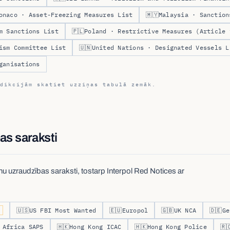
onaco · Asset-Freezing Measures List
🇲🇾
Malaysia · Sanction
m Sanctions List
🇵🇱
Poland · Restrictive Measures (Article 
ism Committee List
🇺🇳
United Nations · Designated Vessels L
ganisations
dikcijām skatiet uzziņas tabulā zemāk.
as saraksti
nu uzraudzības saraksti, tostarp Interpol Red Notices ar
🇺🇸
US FBI Most Wanted
🇪🇺
Europol
🇬🇧
UK NCA
🇩🇪
Ge
 Africa SAPS
🇭🇰
Hong Kong ICAC
🇭🇰
Hong Kong Police
🇷