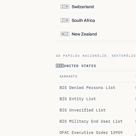
🇨🇭
Switzerland
🇿🇦
South Africa
🇳🇿
New Zealand
40 PAPILDU NACIONĀLIE, SEKTORĀLIE
🇺🇸
UNITED STATES
SARAKSTS
BIS Denied Persons List
BIS Entity List
BIS Unverified List
BIS Military End User List
OFAC Executive Order 13959