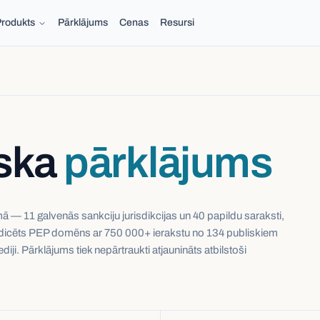
rodukts
Pārklājums
Cenas
Resursi
ska
pārklājums
mā — 11 galvenās sankciju jurisdikcijas un 40 papildu saraksti,
edicēts PEP domēns ar 750 000+ ierakstu no 134 publiskiem
diji. Pārklājums tiek nepārtraukti atjaunināts atbilstoši