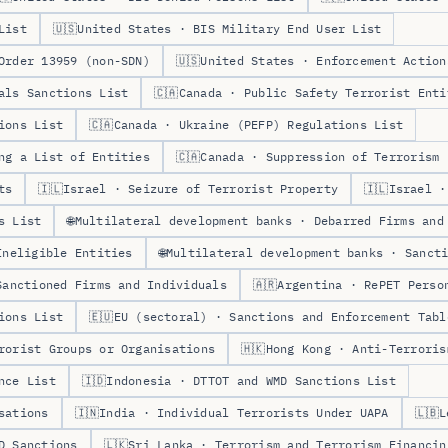
List
🇺🇸
United States · BIS Military End User List
Order 13959 (non-SDN)
🇺🇸
United States · Enforcement Action
als Sanctions List
🇨🇦
Canada · Public Safety Terrorist Enti
ions List
🇨🇦
Canada · Ukraine (PEFP) Regulations List
ng a List of Entities
🇨🇦
Canada · Suppression of Terrorism 
ts
🇮🇱
Israel · Seizure of Terrorist Property
🇮🇱
Israel ·
s List
🌐
Multilateral development banks · Debarred Firms and
Ineligible Entities
🌐
Multilateral development banks · Sanct
Sanctioned Firms and Individuals
🇦🇷
Argentina · RePET Perso
ions List
🇪🇺
EU (sectoral) · Sanctions and Enforcement Tabl
rorist Groups or Organisations
🇭🇰
Hong Kong · Anti-Terroris
nce List
🇮🇩
Indonesia · DTTOT and WMD Sanctions List
sations
🇮🇳
India · Individual Terrorists Under UAPA
🇱🇧
L
D Sanctions
🇱🇰
Sri Lanka · Terrorism and Terrorism Financin