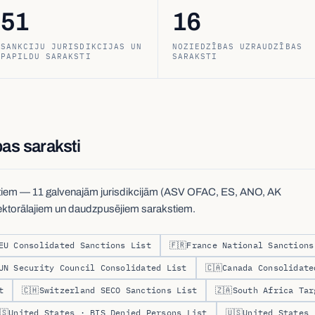
51
16
SANKCIJU JURISDIKCIJAS UN
NOZIEDZĪBAS UZRAUDZĪBAS
PAPILDU SARAKSTI
SARAKSTI
as saraksti
otiem — 11 galvenajām jurisdikcijām (ASV OFAC, ES, ANO, AK
sektorālajiem un daudzpusējiem sarakstiem.
EU Consolidated Sanctions List
🇫🇷
France National Sanctions
UN Security Council Consolidated List
🇨🇦
Canada Consolidate
t
🇨🇭
Switzerland SECO Sanctions List
🇿🇦
South Africa Tar
🇸
United States · BIS Denied Persons List
🇺🇸
United States 