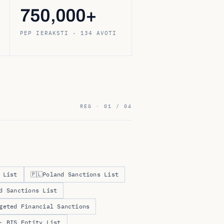
750,000+
PEP IERAKSTI · 134 AVOTI
REG · 01 / 04
 List
🇵🇱
Poland Sanctions List
d Sanctions List
geted Financial Sanctions
· BIS Entity List