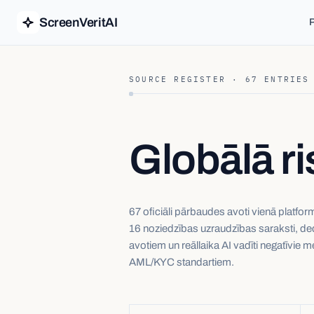
ScreenVeritAI
P
SOURCE REGISTER ·
67
ENTRIES
Globālā ri
67 oficiāli pārbaudes avoti vienā platfor
16 noziedzības uzraudzības saraksti, d
avotiem un reāllaika AI vadīti negatīvie me
AML/KYC standartiem.