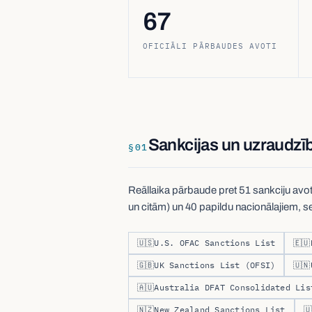
67
OFICIĀLI PĀRBAUDES AVOTI
Sankcijas un uzraudzīb
§
01
Reāllaika pārbaude pret 51 sankciju av
un citām) un 40 papildu nacionālajiem, 
🇺🇸
U.S. OFAC Sanctions List
🇪🇺
🇬🇧
UK Sanctions List (OFSI)
🇺🇳
🇦🇺
Australia DFAT Consolidated Lis
🇳🇿
New Zealand Sanctions List
🇺