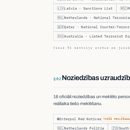
🇱🇻
Latvia · Sanctions List
🇲🇨
M
🇳🇱
Netherlands · National Terroris
🇶🇦
Qatar · National Counter-Terror
🇦🇺
Australia · Listed Terrorist Or
Visus 51 sankciju avotus pa juris
Noziedzības uzraudzīb
§
02
16 oficiāli noziedzības un meklēto perso
reāllaika tiešo meklēšanu.
🌐
Interpol Red Notices
TIEŠĀ MEKLĒŠANA
🇳🇱
Netherlands Politie
🇿🇦
South