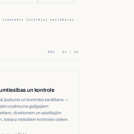
 indeksēti tūlītējai meklēšanai.
REG · 03 / 04
umtiesības un kontrole
sā īpašuma un kontroles kartēšana —
ojiet uzņēmuma galīgajiem
iekiem, direktoriem un saistītajām
, tostarp netiešiem kontroles ceļiem.