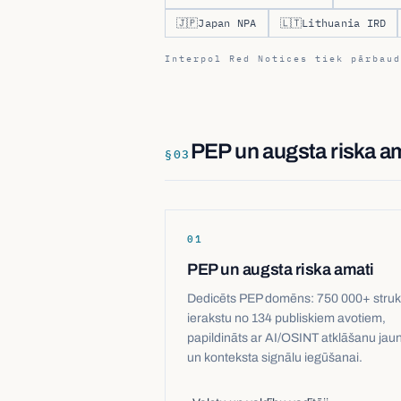
🇯🇵
Japan NPA
🇱🇹
Lithuania IRD
Interpol Red Notices tiek pārbaud
PEP un augsta riska a
§
03
01
PEP un augsta riska amati
Dedicēts PEP domēns: 750 000+ struk
ierakstu no 134 publiskiem avotiem,
papildināts ar AI/OSINT atklāšanu jau
un konteksta signālu iegūšanai.