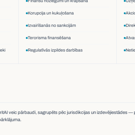
Finanšu noziegumi un krāpšana
Uzņē
Korupcija un kukuļošana
Akci
Izvairīšanās no sankcijām
Dire
Terorisma finansēšana
Atvas
eki
Regulatīvās izpildes darbības
Netie
itAI veic pārbaudi, sagrupēts pēc jurisdikcijas un izdevējiestādes — 
 pārklājuma.