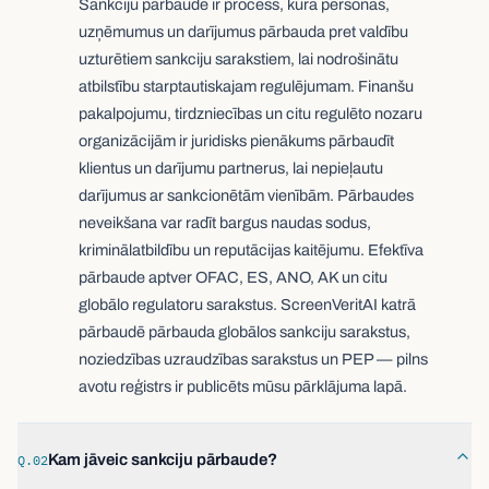
Sankciju pārbaude ir process, kurā personas,
uzņēmumus un darījumus pārbauda pret valdību
uzturētiem sankciju sarakstiem, lai nodrošinātu
atbilstību starptautiskajam regulējumam. Finanšu
pakalpojumu, tirdzniecības un citu regulēto nozaru
organizācijām ir juridisks pienākums pārbaudīt
klientus un darījumu partnerus, lai nepieļautu
darījumus ar sankcionētām vienībām. Pārbaudes
neveikšana var radīt bargus naudas sodus,
kriminālatbildību un reputācijas kaitējumu. Efektīva
pārbaude aptver OFAC, ES, ANO, AK un citu
globālo regulatoru sarakstus. ScreenVeritAI katrā
pārbaudē pārbauda globālos sankciju sarakstus,
noziedzības uzraudzības sarakstus un PEP — pilns
avotu reģistrs ir publicēts mūsu pārklājuma lapā.
Kam jāveic sankciju pārbaude?
Q.02