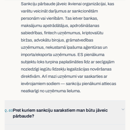
Sankciju pārbaude jāveic ikvienai organizācijai, kas
varētu veicināt darījumus ar sankcionētām
personām vai vienībām. Tas ietver bankas,
maksājumu apstrādātājus, apdrošināšanas
sabiedrības, fintech uzņēmumus, kriptovalūtu
biržas, advokātu birojus, grāmatvedības
uzņēmumus, nekustamā īpašuma aģentūras un
importa/eksporta uzņēmumus. ES pienākuma
subjektu loks turpina paplašināties līdz ar secīgajām
noziedzīgi iegūtu līdzekļu legalizācijas novēršanas
direktīvām. Arī mazi uzņēmumi var saskarties ar
ievērojamiem sodiem — sankciju pienākumi attiecas
neatkarīgi no uzņēmuma lieluma.
Pret kuriem sankciju sarakstiem man būtu jāveic
Q.03
pārbaude?
Vismaz jums jāpārbauda pret jūsu jurisdikcijā