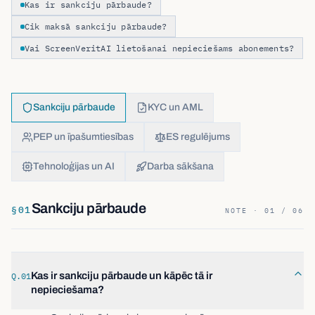
Kas ir sankciju pārbaude?
Cik maksā sankciju pārbaude?
Vai ScreenVeritAI lietošanai nepieciešams abonements?
Sankciju pārbaude
KYC un AML
PEP un īpašumtiesības
ES regulējums
Tehnoloģijas un AI
Darba sākšana
Sankciju pārbaude
§
01
NOTE · 01 / 06
Kas ir sankciju pārbaude un kāpēc tā ir
Q.01
nepieciešama?