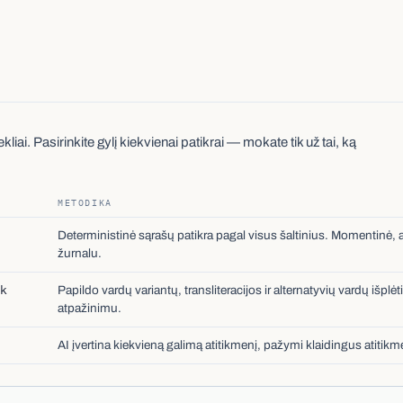
liai. Pasirinkite gylį kiekvienai patikrai — mokate tik už tai, ką
METODIKA
Deterministinė sąrašų patikra pagal visus šaltinius. Momentinė,
žurnalu.
k
Papildo vardų variantų, transliteracijos ir alternatyvių vardų išpl
atpažinimu.
AI įvertina kiekvieną galimą atitikmenį, pažymi klaidingus atitikm
2+