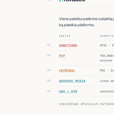
Viena paieška patikrina subjektą pa
ką pateikia platforma.
SRITIS
APRĖPTI
SANCTIONS
OFAC · E
PEP
750,000+
sources
CRIMINAL
FBI · In
ADVERSE MEDIA
cited we
UBO / KYB
ownershi
KIEKVIENAS OFICIALUS PATIKRO