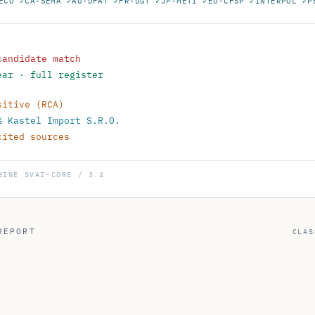
candidate match
ear · full register
sitive (RCA)
% Kastel Import S.R.O.
cited sources
GINE
SVAI-CORE / 3.4
REPORT
CLAS