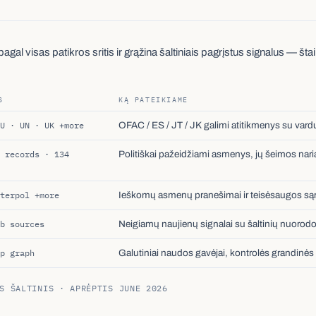
gal visas patikros sritis ir grąžina šaltiniais pagrįstus signalus — štai
S
KĄ PATEIKIAME
U · UN · UK +more
OFAC / ES / JT / JK galimi atitikmenys su vardų v
 records · 134
Politiškai pažeidžiami asmenys, jų šeimos naria
terpol +more
Ieškomų asmenų pranešimai ir teisėsaugos sąraš
b sources
Neigiamų naujienų signalai su šaltinių nuorod
p graph
Galutiniai naudos gavėjai, kontrolės grandinės 
S ŠALTINIS · APRĖPTIS JUNE 2026