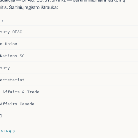
tis. Šaltinių registro ištrauka:
TY
sury OFAC
n Union
Nations SC
sury
ecretariat
 Affairs & Trade
Affairs Canada
l
ISTRĄ