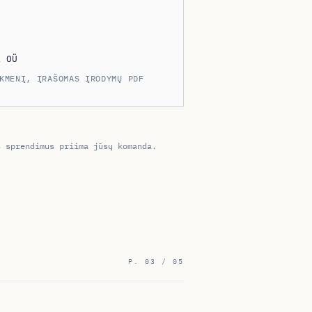
a OÜ
KMENĮ, ĮRAŠOMAS ĮRODYMŲ PDF
s sprendimus priima jūsų komanda.
P. 03 / 05