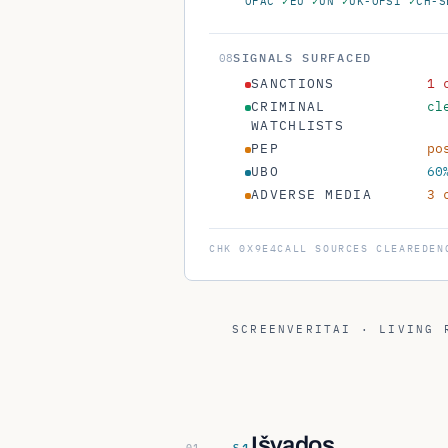
SIGNALS SURFACED
08
SANCTIONS
1 
CRIMINAL
cl
WATCHLISTS
PEP
po
UBO
60
ADVERSE MEDIA
3 
CHK
0X9E4C
ALL SOURCES CLEARED
EN
SCREENVERITAI · LIVING 
Išvados
§
1