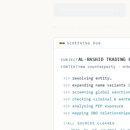
Pradėkite nemokamą patikrą
NEREIKIA JOKIO DIEGIMO
OFAC · 
SCREENING RUN
AL-RASHID TRADING 
SUBJECT
new counterparty · onb
CONTEXT
>
resolving entity…
01
>
expanding name variants 
02
>
screening global sanctio
03
>
checking criminal & want
04
>
analysing PEP exposure
05
>
mapping UBO relationship
06
07
ALL SOURCES CLEARED
OFAC
✓
EU
✓
UN
✓
UK-OFSI
✓
CH-S