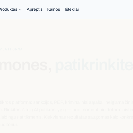
Produktas
Aprėptis
Kainos
Ištekliai
PLATFORMA
 žmones,
patikrinkit
os platforma: sankcijos, PEP, kriminaliniai sąrašai, neigiama žini
. Rinkitės iš trijų AI patikros lygių — nuo momentinio deterministi
klaidingus atitikmenis. Kiekvienas rezultatas saugomas kaip konkr
uditoriui.