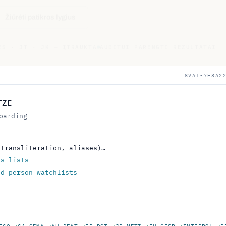
Žiūrėti patikros lygius
ES · JT · JK — ĮTRAUKTA
AUDITUI PARENGTI REZULTATAI
SVAI-7F3A2
FZE
oarding
(transliteration, aliases)…
ns lists
ed-person watchlists
s
ECO
✓
CA-SEMA
✓
AU-DFAT
✓
FR-DGT
✓
JP-METI
✓
EU-CFSP
✓
INTERPOL
✓
P