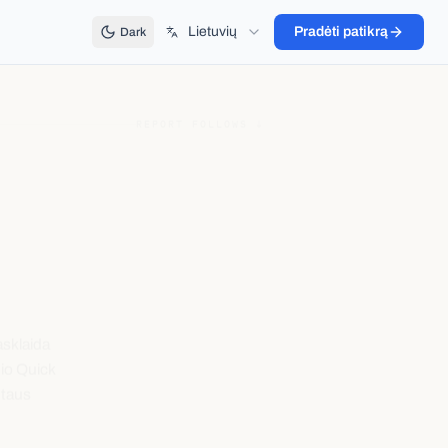
Lietuvių
Pradėti patikrą
Dark
REPORT FOLLOWS ↓
e
asklaida
nio Quick
etaus