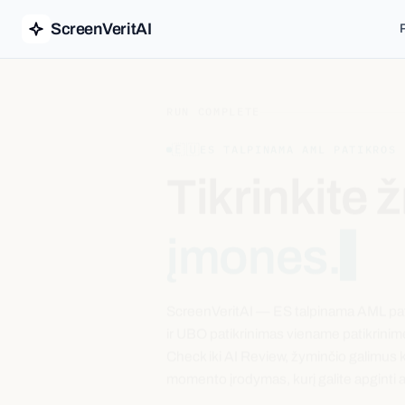
ScreenVeritAI
RUN COMPLETE
🇪🇺
ES TALPINAMA AML PATIKROS 
Tikrinkite
įmones.
ScreenVeritAI — ES talpinama AML patikr
ir UBO patikrinimas viename patikrinime
Check iki AI Review, žyminčio galimus 
momento įrodymas, kurį galite apginti a