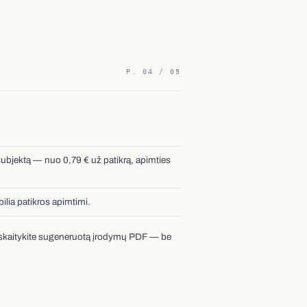
P. 04 / 05
subjektą — nuo 0,79 € už patikrą, apimties
ia patikros apimtimi.
r perskaitykite sugeneruotą įrodymų PDF — be