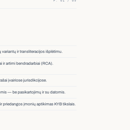
ariantų ir transliteracijos išplėtimu.
i ir artimi bendradarbiai (RCA).
ai įvairiose jurisdikcijose.
omis — be pasikartojimų ir su datomis.
ir priedangos įmonių aptikimas KYB tikslais.