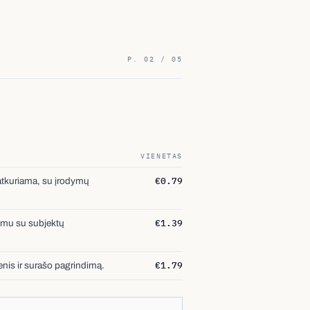
P. 02 / 05
VIENETAS
€0.79
 atkuriama, su įrodymų
€1.39
ėtimu su subjektų
€1.79
enis ir surašo pagrindimą.