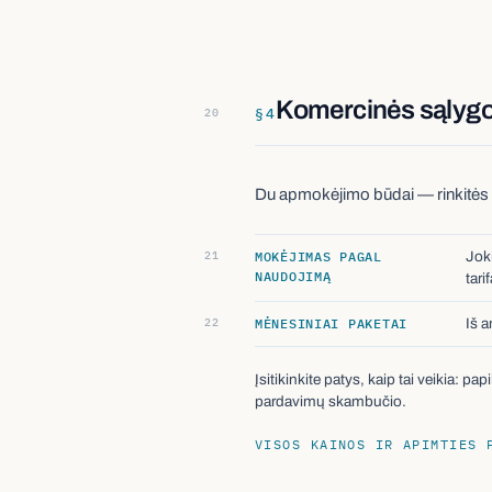
Komercinės sąlyg
§
4
Du apmokėjimo būdai — rinkitės 
MOKĖJIMAS PAGAL
Jok
NAUDOJIMĄ
tari
MĖNESINIAI PAKETAI
Iš 
Įsitikinkite patys, kaip tai veikia: 
pardavimų skambučio.
VISOS KAINOS IR APIMTIES 