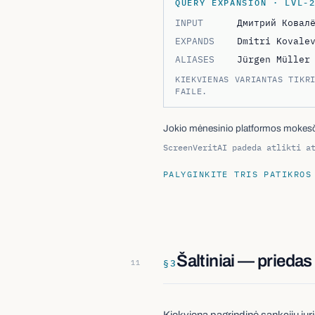
INPUT
Дмитрий Ковал
EXPANDS
Dmitri Kovale
ALIASES
Jürgen Müller
KIEKVIENAS VARIANTAS TIKR
FAILE.
Jokio mėnesinio platformos mokesčio
ScreenVeritAI padeda atlikti a
PALYGINKITE TRIS PATIKROS
Šaltiniai — priedas
§
3
Kiekviena pagrindinė sankcijų juri