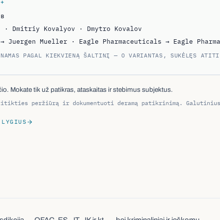
ёв
v · Dmitriy Kovalyov · Dmytro Kovalov
 → Juergen Mueller · Eagle Pharmaceuticals → Eagle Pharm
INAMAS PAGAL KIEKVIENĄ ŠALTINĮ — O VARIANTAS, SUKĖLĘS ATITI
. Mokate tik už patikras, ataskaitas ir stebimus subjektus.
titikties peržiūrą ir dokumentuoti deramą patikrinimą. Galutiniu
 LYGIUS
sdikcija — OFAC, ES, JT, JK ir kt. — bei kriminaliniai ir ieškomų