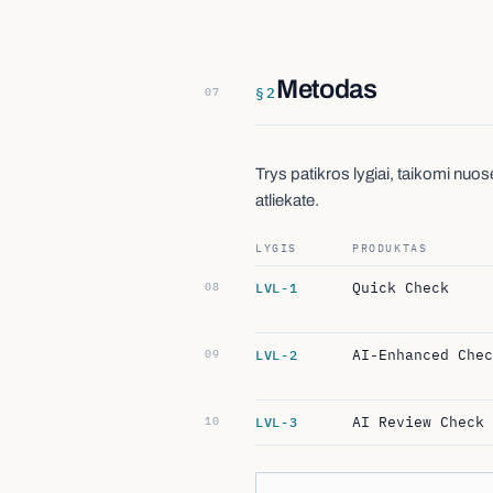
Metodas
§
2
Trys patikros lygiai, taikomi nuosek
atliekate.
LYGIS
PRODUKTAS
Quick Check
LVL-1
AI-Enhanced Chec
LVL-2
AI Review Check
LVL-3
QUERY EXPANSION · LVL-