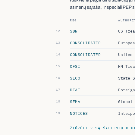
asmenų sąrašai, ir speciali PEP sri
REG
AUTHORI
SDN
US Trea
CONSOLIDATED
Europea
CONSOLIDATED
United 
OFSI
HM Trea
SECO
State S
DFAT
Foreign
SEMA
Global 
NOTICES
Interpo
ŽIŪRĖTI VISĄ ŠALTINIŲ REG