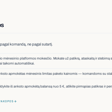
os
pagal komandą, ne pagal sutartį.
io mėnesinio platformos mokesčio. Mokate už patikrą, ataskaitą ir stebimą 
fai taikomi automatiškai.
anksto apmokėtas mėnesinis limitas paketo kainomis — komandoms su stabil
papildykite iš anksto apmokėtą balansą nuo 5 €, atlikite pirmąsias patikras i
PAKOPOS