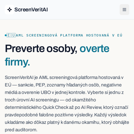
ScreenVeritAI
🇪🇺
AML SCREENINGOVÁ PLATFORMA HOSTOVANÁ V EÚ
Preverte osoby,
overte
firmy.
ScreenVeritAI je AML screeningová platforma hostovaná v
EÚ — sankcie, PEP, zoznamy hľadaných osôb, negatívne
médiá a overenie UBO v jednej kontrole. Vyberte si jednu z
troch úrovní AI screeningu — od okamžitého
deterministického Quick Check až po AI Review, ktorý označí
pravdepodobné falošne pozitívne výsledky. Každý výsledok
ukladáme ako dôkaz platný k danému okamihu, ktorý obhájite
pred audítorom.