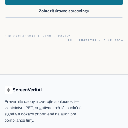
Zobraziť úrovne screeningu
CHK
0X9E4C
SVAI-LIVING-REPORT
V1
FULL REGISTER ·
JUNE 2026
ScreenVeritAI
Preverujte osoby a overujte spoločnosti —
vlastníctvo, PEP, negatívne médiá, sankčné
signály a dôkazy pripravené na audit pre
compliance tímy.