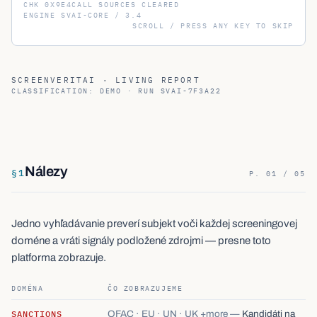
ENGINE
SVAI-CORE / 3.4
SCROLL / PRESS ANY KEY TO SKIP
SCREENVERITAI · LIVING REPORT
CLASSIFICATION: DEMO · RUN
SVAI-7F3A22
Nálezy
§
1
P. 01 / 05
Jedno vyhľadávanie preverí subjekt voči každej screeningovej
doméne a vráti signály podložené zdrojmi — presne toto
platforma zobrazuje.
DOMÉNA
ČO ZOBRAZUJEME
SANCTIONS
OFAC · EU · UN · UK +more
—
Kandidáti na