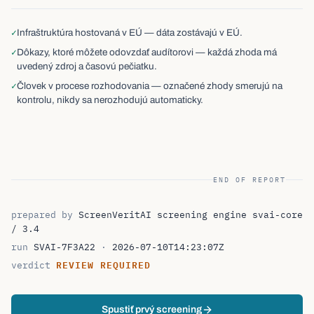
✓
Infraštruktúra hostovaná v EÚ — dáta zostávajú v EÚ.
✓
Dôkazy, ktoré môžete odovzdať audítorovi — každá zhoda má
uvedený zdroj a časovú pečiatku.
✓
Človek v procese rozhodovania — označené zhody smerujú na
kontrolu, nikdy sa nerozhodujú automaticky.
END OF REPORT
prepared by
ScreenVeritAI screening engine
svai-core
/ 3.4
run
SVAI-7F3A22
·
2026-07-10T14:23:07Z
REVIEW REQUIRED
verdict
Spustiť prvý screening