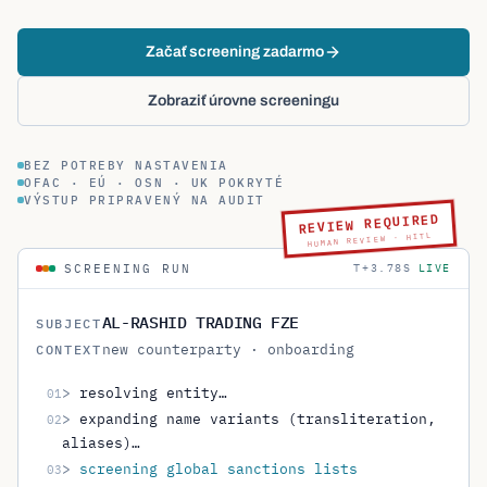
Začať screening zadarmo
Zobraziť úrovne screeningu
BEZ POTREBY NASTAVENIA
OFAC · EÚ · OSN · UK POKRYTÉ
VÝSTUP PRIPRAVENÝ NA AUDIT
REVIEW REQUIRED
HUMAN REVIEW · HITL
SCREENING RUN
T+
4.00
S
DONE
AL-RASHID TRADING FZE
SUBJECT
new counterparty · onboarding
CONTEXT
>
resolving entity…
01
>
expanding name variants (transliteration,
02
aliases)…
>
screening global sanctions lists
03
>
checking criminal & wanted-person