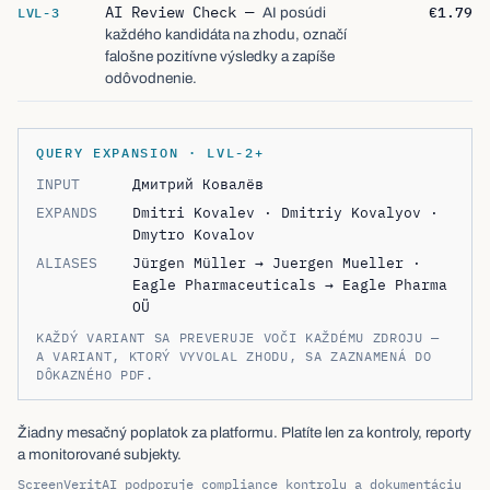
AI Review Check
—
€1.79
LVL-3
AI posúdi
každého kandidáta na zhodu, označí
falošne pozitívne výsledky a zapíše
odôvodnenie.
QUERY EXPANSION · LVL-2+
INPUT
Дмитрий Ковалёв
EXPANDS
Dmitri Kovalev · Dmitriy Kovalyov ·
Dmytro Kovalov
ALIASES
Jürgen Müller → Juergen Mueller ·
Eagle Pharmaceuticals → Eagle Pharma
OÜ
KAŽDÝ VARIANT SA PREVERUJE VOČI KAŽDÉMU ZDROJU —
A VARIANT, KTORÝ VYVOLAL ZHODU, SA ZAZNAMENÁ DO
DÔKAZNÉHO PDF.
Žiadny mesačný poplatok za platformu. Platíte len za kontroly, reporty
a monitorované subjekty.
ScreenVeritAI podporuje compliance kontrolu a dokumentáciu