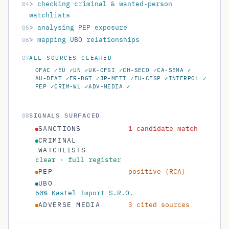
04
watchlists
>
analysing PEP exposure
05
>
mapping UBO relationships
06
07
ALL SOURCES CLEARED
OFAC
✓
EU
✓
UN
✓
UK-OFSI
✓
CH-SECO
✓
CA-SEMA
✓
AU-DFAT
✓
FR-DGT
✓
JP-METI
✓
EU-CFSP
✓
INTERPOL
✓
PEP
✓
CRIM-WL
✓
ADV-MEDIA
✓
SIGNALS SURFACED
08
SANCTIONS
1 candidate match
CRIMINAL
WATCHLISTS
clear · full register
PEP
positive (RCA)
UBO
60% Kastel Import S.R.O.
ADVERSE MEDIA
3 cited sources
CHK
0X9E4C
ALL SOURCES CLEARED