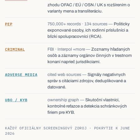
zhodu OFAC / EÚ / OSN / UK s rozšírením o
varianty mena a transliteráciu.
PEP
750,000+ records · 134 sources
—
Politicky
exponované osoby, ich rodinní príslušníci a
blízki spolupracovníci (RCA).
CRIMINAL
FBI · Interpol +more
—
Zoznamy hľadaných
osôb a záznamy orgánov činných v trestnom
konaní naprieč jurisdikciami.
ADVERSE MEDIA
cited web sources
—
Signály negatívnych
správ s citáciami zdrojov, deduplikované a
datované.
UBO / KYB
ownership graph
—
Skutoční vlastníci,
kontrolné reťazce a detekcia schránkových
firiem pre KYB.
KAŽDÝ OFICIÁLNY SCREENINGOVÝ ZDROJ · POKRYTIE K JUNE
2026