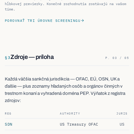
hĺbkovej previerky. Konečné rozhodnutia zostávajú na vašom
tíme.
POROVNAŤ TRI ÚROVNE SCREENINGU
Zdroje — príloha
§
3
P. 03 / 05
Každá väčšia sankčná jurisdikcia — OFAC, EÚ, OSN, UK a
ďalšie — plus zoznamy hľadaných osôb a orgánov činných v
trestnom konaní a vyhradená doména PEP. Výňatok z registra
zdrojov:
REG
AUTHORITY
JURIS
SDN
US Treasury OFAC
US
CONSOLIDATED
European Union
EU