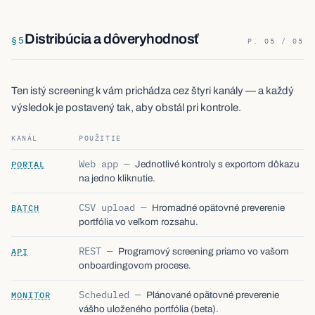
Distribúcia a dôveryhodnosť
§
5
P. 05 / 05
Ten istý screening k vám prichádza cez štyri kanály — a každý
výsledok je postavený tak, aby obstál pri kontrole.
KANÁL
POUŽITIE
Web app
—
PORTAL
Jednotlivé kontroly s exportom dôkazu
na jedno kliknutie.
CSV upload
—
BATCH
Hromadné opätovné preverenie
portfólia vo veľkom rozsahu.
REST
—
API
Programový screening priamo vo vašom
onboardingovom procese.
Scheduled
—
MONITOR
Plánované opätovné preverenie
vášho uloženého portfólia (beta).