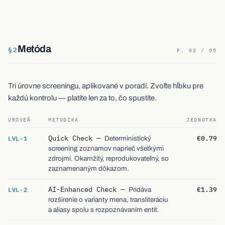
Metóda
§
2
P. 02 / 05
Tri úrovne screeningu, aplikované v poradí. Zvoľte hĺbku pre
každú kontrolu — platíte len za to, čo spustíte.
ÚROVEŇ
METODIKA
JEDNOTKA
Quick Check
—
€0.79
LVL-1
Deterministický
screening zoznamov naprieč všetkými
zdrojmi. Okamžitý, reprodukovateľný, so
zaznamenaným dôkazom.
AI-Enhanced Check
—
€1.39
LVL-2
Pridáva
rozšírenie o varianty mena, transliteráciu
a aliasy spolu s rozpoznávaním entít.