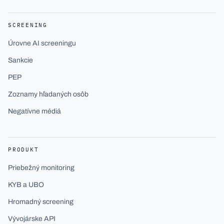
SCREENING
Úrovne AI screeningu
Sankcie
PEP
Zoznamy hľadaných osôb
Negatívne médiá
PRODUKT
Priebežný monitoring
KYB a UBO
Hromadný screening
Vývojárske API