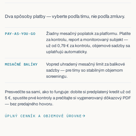
Dva spôsoby platby — vyberte podľa tímu, nie podľa zmluvy.
PAY-AS-YOU-GO
Žiadny mesačný poplatok za platformu. Platíte
za kontrolu, report a monitorovaný subjekt —
už od 0,79 € za kontrolu, objemové sadzby sa
uplatňujú automaticky.
MESAČNÉ BALÍKY
Vopred uhradený mesačný limit za balíkové
sadzby — pre tímy so stabilným objemom
screeningu.
Presvedčte sa sami, ako to funguje: dobite si predplatený kredit už od
5 €, spustite prvé kontroly a prečítajte si vygenerovaný dôkazový PDF
— bez predajného hovoru.
ÚPLNÝ CENNÍK A OBJEMOVÉ ÚROVNE