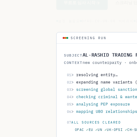
설정 불필요
OFAC·EU·UN·UK 커버리지
SCREENING RUN
AL-RASHID TRADING 
SUBJECT
new counterparty · onb
CONTEXT
>
resolving entity…
01
>
expanding name variants 
02
>
screening global sanctio
03
>
checking criminal & want
04
>
analysing PEP exposure
05
>
mapping UBO relationship
06
07
ALL SOURCES CLEARED
OFAC
✓
EU
✓
UN
✓
UK-OFSI
✓
CH-S