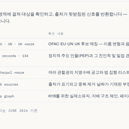
영역에 걸쳐 대상을 확인하고, 출처가 뒷받침된 신호를 반환합니다 —
니다.
확인 내용
U · UN · UK +more
OFAC·EU·UN·UK 후보 매칭 — 이름 변형과
 records · 134
정치적 주요 인물(PEP)과 그 친인척 및 밀접 관
terpol +more
여러 관할권의 지명수배 공고와 법 집행 리스트
b sources
출처가 표기되고 중복 제거·날짜가 기재된 부정
p graph
KYB를 위한 실제소유자, 지배 구조 체인, 페
 JUNE 2026 기준