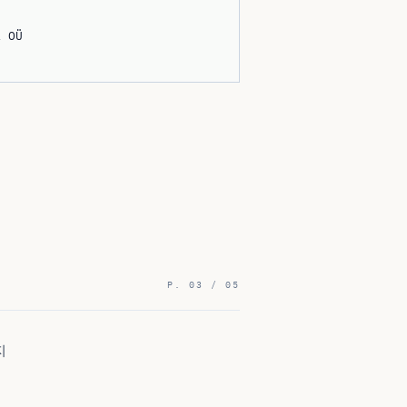
a OÜ
P. 03 / 05
지
JURIS
TYPE