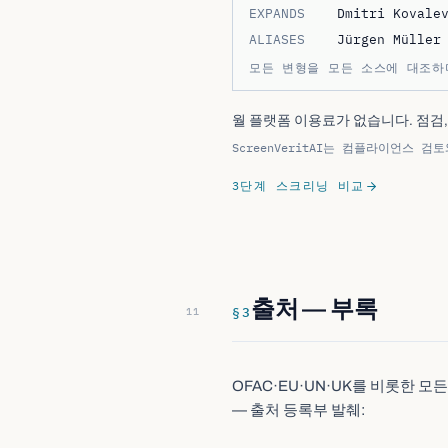
EXPANDS
Dmitri Kovale
ALIASES
Jürgen Müller
모든 변형을 모든 소스에 대조하
월 플랫폼 이용료가 없습니다. 점검
ScreenVeritAI는 컴플라이언스
3단계 스크리닝 비교
출처 — 부록
§
3
OFAC·EU·UN·UK를 비롯한 
— 출처 등록부 발췌:
REG
AUTHORI