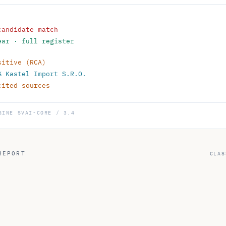
candidate match
ear · full register
sitive (RCA)
% Kastel Import S.R.O.
cited sources
GINE
SVAI-CORE / 3.4
REPORT
CLAS