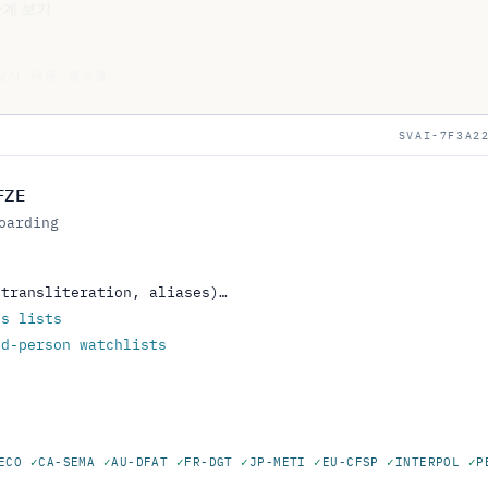
감사 대응 결과물
SVAI-7F3A2
FZE
oarding
(transliteration, aliases)…
ns lists
ed-person watchlists
s
ECO
✓
CA-SEMA
✓
AU-DFAT
✓
FR-DGT
✓
JP-METI
✓
EU-CFSP
✓
INTERPOL
✓
P