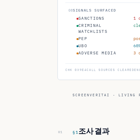
SIGNALS SURFACED
08
SANCTIONS
1 
CRIMINAL
cl
WATCHLISTS
PEP
po
UBO
60
ADVERSE MEDIA
3 
CHK
0X9E4C
ALL SOURCES CLEARED
EN
SCREENVERITAI · LIVING 
조사 결과
§
1