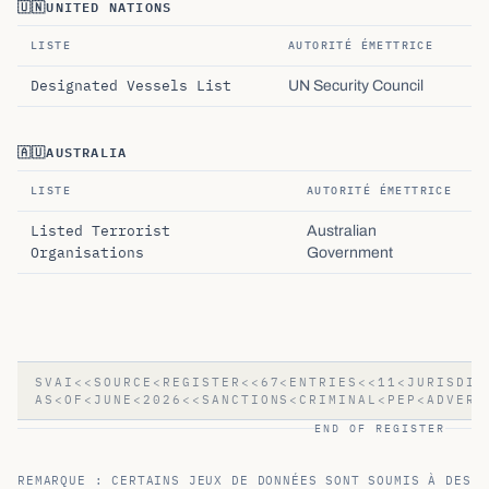
🇺🇳
UNITED NATIONS
LISTE
AUTORITÉ ÉMETTRICE
Designated Vessels List
UN Security Council
🇦🇺
AUSTRALIA
LISTE
AUTORITÉ ÉMETTRICE
Listed Terrorist
Australian
Organisations
Government
SVAI<<SOURCE<REGISTER<<67<ENTRIES<<11<JURISDIC
AS<OF<JUNE<2026<<SANCTIONS<CRIMINAL<PEP<ADVERS
END OF REGISTER
REMARQUE : CERTAINS JEUX DE DONNÉES SONT SOUMIS À DES