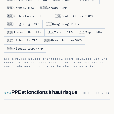
🇩🇪
Germany BKA
🇨🇦
Canada RCMP
🇳🇱
Netherlands Politie
🇿🇦
South Africa SAPS
🇭🇰
Hong Kong ICAC
🇭🇰
Hong Kong Police
🇷🇴
Romania Politia
🇹🇼
Taiwan CIB
🇯🇵
Japan NPA
🇱🇹
Lithuania IRD
🇬🇭
Ghana Police/EOCO
🇳🇬
Nigeria ICPC/NPF
Les notices rouges d'Interpol sont criblées via une
consultation en temps réel ; les 15 autres listes
sont indexées pour une recherche instantanée.
PPE et fonctions à haut risque
§
03
REG · 03 / 04