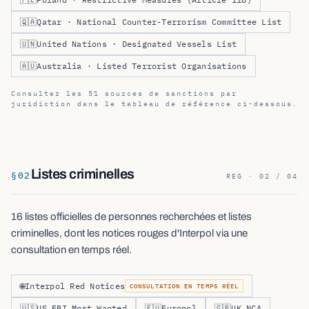
🇶🇦
Qatar · National Counter-Terrorism Committee List
🇺🇳
United Nations · Designated Vessels List
🇦🇺
Australia · Listed Terrorist Organisations
Consultez les 51 sources de sanctions par
juridiction dans le tableau de référence ci-dessous.
Listes criminelles
§
02
REG · 02 / 04
16 listes officielles de personnes recherchées et listes
criminelles, dont les notices rouges d'Interpol via une
consultation en temps réel.
🌐
Interpol Red Notices
CONSULTATION EN TEMPS RÉEL
🇺🇸
US FBI Most Wanted
🇪🇺
Europol
🇬🇧
UK NCA