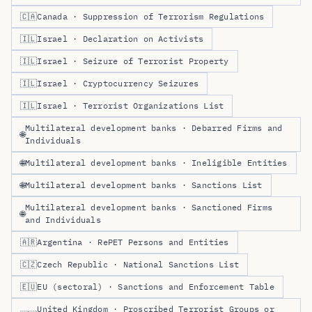
🇨🇦
Canada · Suppression of Terrorism Regulations
🇮🇱
Israel · Declaration on Activists
🇮🇱
Israel · Seizure of Terrorist Property
🇮🇱
Israel · Cryptocurrency Seizures
🇮🇱
Israel · Terrorist Organizations List
Multilateral development banks · Debarred Firms and
🌐
Individuals
🌐
Multilateral development banks · Ineligible Entities
🌐
Multilateral development banks · Sanctions List
Multilateral development banks · Sanctioned Firms
🌐
and Individuals
🇦🇷
Argentina · RePET Persons and Entities
🇨🇿
Czech Republic · National Sanctions List
🇪🇺
EU (sectoral) · Sanctions and Enforcement Table
United Kingdom · Proscribed Terrorist Groups or