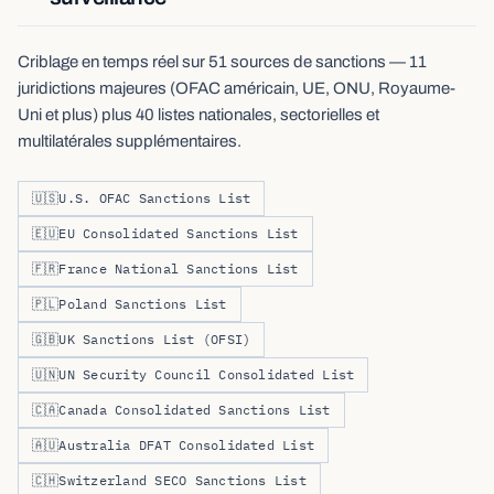
Criblage en temps réel sur 51 sources de sanctions — 11
juridictions majeures (OFAC américain, UE, ONU, Royaume-
Uni et plus) plus 40 listes nationales, sectorielles et
multilatérales supplémentaires.
🇺🇸
U.S. OFAC Sanctions List
🇪🇺
EU Consolidated Sanctions List
🇫🇷
France National Sanctions List
🇵🇱
Poland Sanctions List
🇬🇧
UK Sanctions List (OFSI)
🇺🇳
UN Security Council Consolidated List
🇨🇦
Canada Consolidated Sanctions List
🇦🇺
Australia DFAT Consolidated List
🇨🇭
Switzerland SECO Sanctions List