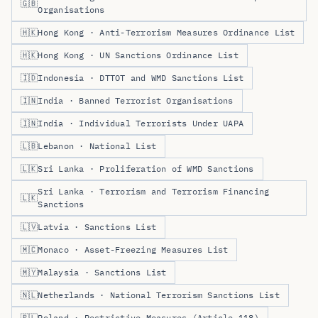
🇬🇧
Organisations
🇭🇰
Hong Kong · Anti-Terrorism Measures Ordinance List
🇭🇰
Hong Kong · UN Sanctions Ordinance List
🇮🇩
Indonesia · DTTOT and WMD Sanctions List
🇮🇳
India · Banned Terrorist Organisations
🇮🇳
India · Individual Terrorists Under UAPA
🇱🇧
Lebanon · National List
🇱🇰
Sri Lanka · Proliferation of WMD Sanctions
Sri Lanka · Terrorism and Terrorism Financing
🇱🇰
Sanctions
🇱🇻
Latvia · Sanctions List
🇲🇨
Monaco · Asset-Freezing Measures List
🇲🇾
Malaysia · Sanctions List
🇳🇱
Netherlands · National Terrorism Sanctions List
🇵🇱
Poland · Restrictive Measures (Article 118)