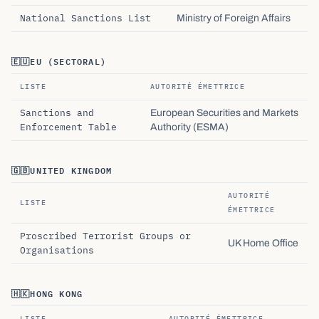
National Sanctions List
Ministry of Foreign Affairs
🇪🇺
EU (SECTORAL)
LISTE
AUTORITÉ ÉMETTRICE
Sanctions and
European Securities and Markets
Enforcement Table
Authority (ESMA)
🇬🇧
UNITED KINGDOM
AUTORITÉ
LISTE
ÉMETTRICE
Proscribed Terrorist Groups or
UK Home Office
Organisations
🇭🇰
HONG KONG
LISTE
AUTORITÉ ÉMETTRICE