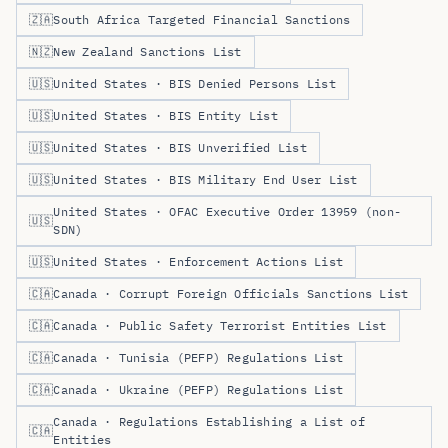
🇿🇦
South Africa Targeted Financial Sanctions
🇳🇿
New Zealand Sanctions List
🇺🇸
United States · BIS Denied Persons List
🇺🇸
United States · BIS Entity List
🇺🇸
United States · BIS Unverified List
🇺🇸
United States · BIS Military End User List
United States · OFAC Executive Order 13959 (non-
🇺🇸
SDN)
🇺🇸
United States · Enforcement Actions List
🇨🇦
Canada · Corrupt Foreign Officials Sanctions List
🇨🇦
Canada · Public Safety Terrorist Entities List
🇨🇦
Canada · Tunisia (PEFP) Regulations List
🇨🇦
Canada · Ukraine (PEFP) Regulations List
Canada · Regulations Establishing a List of
🇨🇦
Entities