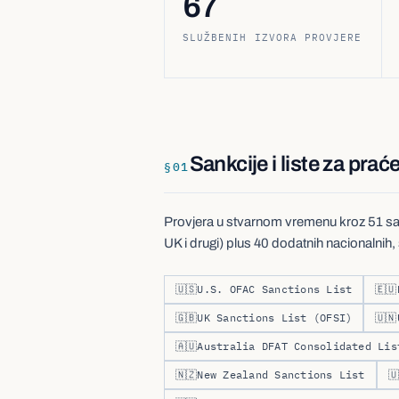
67
SLUŽBENIH IZVORA PROVJERE
Sankcije i liste za prać
§
01
Provjera u stvarnom vremenu kroz 51 san
UK i drugi) plus 40 dodatnih nacionalnih, s
🇺🇸
U.S. OFAC Sanctions List
🇪🇺
🇬🇧
UK Sanctions List (OFSI)
🇺🇳
🇦🇺
Australia DFAT Consolidated Lis
🇳🇿
New Zealand Sanctions List
🇺