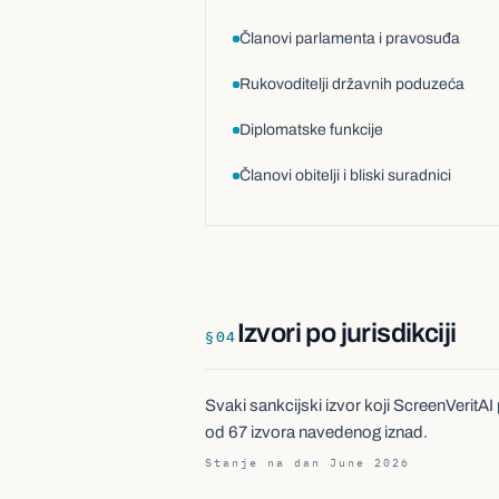
Članovi parlamenta i pravosuđa
Rukovoditelji državnih poduzeća
Diplomatske funkcije
Članovi obitelji i bliski suradnici
Izvori po jurisdikciji
§
04
Svaki sankcijski izvor koji ScreenVeritAI 
od 67 izvora navedenog iznad.
Stanje na dan June 2026