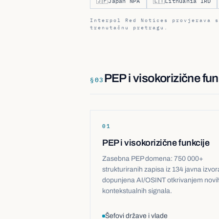
🇯🇵
Japan NPA
🇱🇹
Lithuania IRD
Interpol Red Notices provjerava s
trenutačnu pretragu.
PEP i visokorizične fun
§
03
01
PEP i visokorizične funkcije
Zasebna PEP domena: 750 000+
strukturiranih zapisa iz 134 javna izvor
dopunjena AI/OSINT otkrivanjem novih
kontekstualnih signala.
Šefovi države i vlade