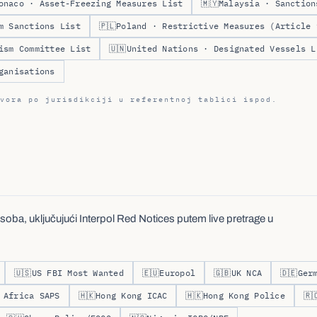
onaco · Asset-Freezing Measures List
🇲🇾
Malaysia · Sanction
m Sanctions List
🇵🇱
Poland · Restrictive Measures (Article 
ism Committee List
🇺🇳
United Nations · Designated Vessels L
ganisations
vora po jurisdikciji u referentnoj tablici ispod.
soba, uključujući Interpol Red Notices putem live pretrage u
🇺🇸
US FBI Most Wanted
🇪🇺
Europol
🇬🇧
UK NCA
🇩🇪
Ger
 Africa SAPS
🇭🇰
Hong Kong ICAC
🇭🇰
Hong Kong Police
🇷