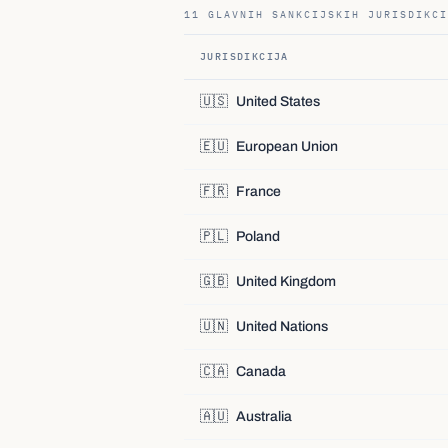
11 GLAVNIH SANKCIJSKIH JURISDIKCI
JURISDIKCIJA
🇺🇸
United States
🇪🇺
European Union
🇫🇷
France
🇵🇱
Poland
🇬🇧
United Kingdom
🇺🇳
United Nations
🇨🇦
Canada
🇦🇺
Australia