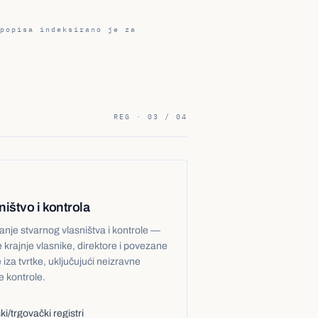
popisa indeksirano je za
REG · 03 / 04
ništvo i kontrola
anje stvarnog vlasništva i kontrole —
e krajnje vlasnike, direktore i povezane
iza tvrtke, uključujući neizravne
e kontrole.
i/trgovački registri