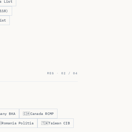
s List
118)
ist
REG · 02 / 04
many BKA
🇨🇦
Canada RCMP

Romania Politia
🇹🇼
Taiwan CIB