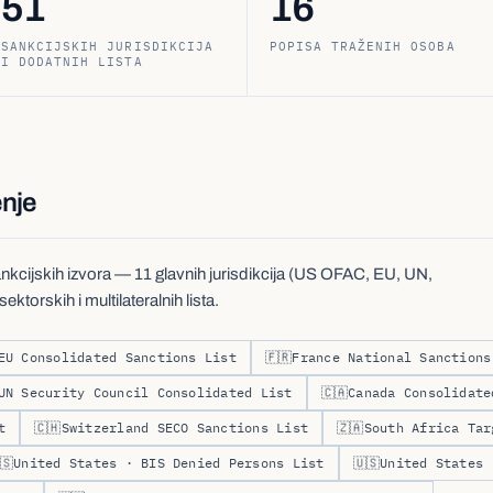
51
16
SANKCIJSKIH JURISDIKCIJA
POPISA TRAŽENIH OSOBA
I DODATNIH LISTA
enje
kcijskih izvora — 11 glavnih jurisdikcija (US OFAC, EU, UN,
ektorskih i multilateralnih lista.
EU Consolidated Sanctions List
🇫🇷
France National Sanctions
UN Security Council Consolidated List
🇨🇦
Canada Consolidate
t
🇨🇭
Switzerland SECO Sanctions List
🇿🇦
South Africa Tar
🇸
United States · BIS Denied Persons List
🇺🇸
United States 