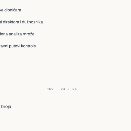
ve dioničara
i direktora i dužnosnika
dena analiza mreže
avni putevi kontrole
REG · 04 / 04
a broja