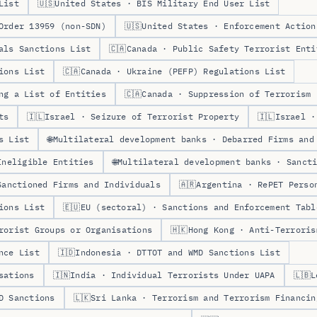
List
🇺🇸
United States · BIS Military End User List
Order 13959 (non-SDN)
🇺🇸
United States · Enforcement Action
als Sanctions List
🇨🇦
Canada · Public Safety Terrorist Enti
ions List
🇨🇦
Canada · Ukraine (PEFP) Regulations List
ng a List of Entities
🇨🇦
Canada · Suppression of Terrorism 
ts
🇮🇱
Israel · Seizure of Terrorist Property
🇮🇱
Israel ·
s List
🌐
Multilateral development banks · Debarred Firms and
Ineligible Entities
🌐
Multilateral development banks · Sanct
Sanctioned Firms and Individuals
🇦🇷
Argentina · RePET Perso
ions List
🇪🇺
EU (sectoral) · Sanctions and Enforcement Tabl
rorist Groups or Organisations
🇭🇰
Hong Kong · Anti-Terroris
nce List
🇮🇩
Indonesia · DTTOT and WMD Sanctions List
sations
🇮🇳
India · Individual Terrorists Under UAPA
🇱🇧
L
D Sanctions
🇱🇰
Sri Lanka · Terrorism and Terrorism Financin