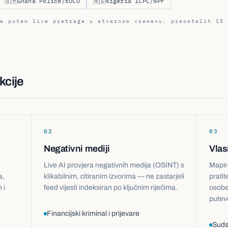
🇬🇭
Ghana Police/EOCO
🇳🇬
Nigeria ICPC/NPF
e putem live pretrage u stvarnom vremenu; preostalih 15 
kcije
02
03
Negativni mediji
Vlas
Live AI provjera negativnih medija (OSINT) s
Mapir
a,
klikabilnim, citiranim izvorima — ne zastarjeli
pratit
 i
feed vijesti indeksiran po ključnim riječima.
osobe 
putev
Financijski kriminal i prijevare
Sudsk