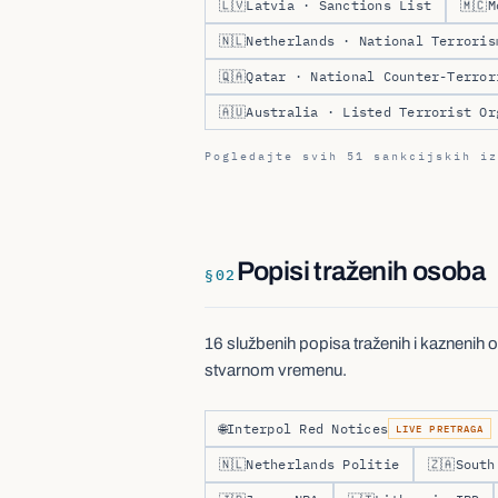
🇱🇻
Latvia · Sanctions List
🇲🇨
M
🇳🇱
Netherlands · National Terroris
🇶🇦
Qatar · National Counter-Terror
🇦🇺
Australia · Listed Terrorist Or
Pogledajte svih 51 sankcijskih iz
Popisi traženih osoba
§
02
16 službenih popisa traženih i kaznenih o
stvarnom vremenu.
🌐
Interpol Red Notices
LIVE PRETRAGA
🇳🇱
Netherlands Politie
🇿🇦
South