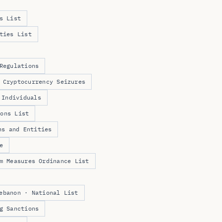
s List
ties List
Regulations
 Cryptocurrency Seizures
 Individuals
ions List
ns and Entities
e
m Measures Ordinance List
ebanon · National List
g Sanctions