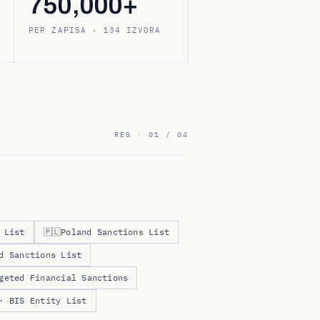
750,000+
PEP ZAPISA · 134 IZVORA
REG · 01 / 04
 List
🇵🇱
Poland Sanctions List
d Sanctions List
geted Financial Sanctions
· BIS Entity List