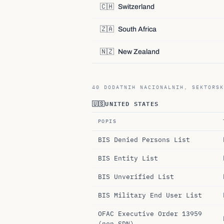
🇨🇭
Switzerland
🇿🇦
South Africa
🇳🇿
New Zealand
40 DODATNIH NACIONALNIH, SEKTORSK
🇺🇸
UNITED STATES
POPIS
BIS Denied Persons List
BIS Entity List
BIS Unverified List
BIS Military End User List
OFAC Executive Order 13959
(non-SDN)