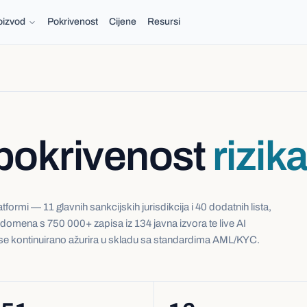
oizvod
Pokrivenost
Cijene
Resursi
pokrivenost
rizik
tformi — 11 glavnih sankcijskih jurisdikcija i 40 dodatnih lista,
omena s 750 000+ zapisa iz 134 javna izvora te live AI
 se kontinuirano ažurira u skladu sa standardima AML/KYC.