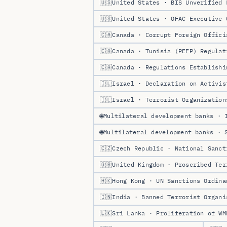
🇺🇸
United States · BIS Unverified 
🇺🇸
United States · OFAC Executive 
🇨🇦
Canada · Corrupt Foreign Offici
🇨🇦
Canada · Tunisia (PEFP) Regulat
🇨🇦
Canada · Regulations Establishi
🇮🇱
Israel · Declaration on Activis
🇮🇱
Israel · Terrorist Organization
🌐
Multilateral development banks · 
🌐
Multilateral development banks · 
🇨🇿
Czech Republic · National Sanct
🇬🇧
United Kingdom · Proscribed Ter
🇭🇰
Hong Kong · UN Sanctions Ordina
🇮🇳
India · Banned Terrorist Organi
🇱🇰
Sri Lanka · Proliferation of WM