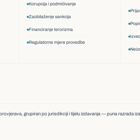
Korupcija i podmićivanje
Prija
Zaobilaženje sankcija
Popis
Financiranje terorizma
Izve
Regulatorne mjere provedbe
Neizr
provjerava, grupiran po jurisdikciji i tijelu izdavanja — puna razrada iz