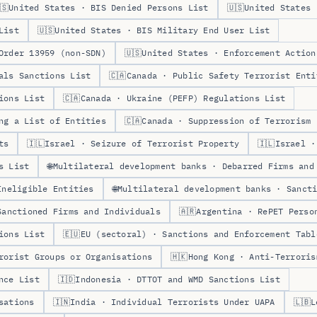
🇸
United States · BIS Denied Persons List
🇺🇸
United States 
List
🇺🇸
United States · BIS Military End User List
Order 13959 (non-SDN)
🇺🇸
United States · Enforcement Action
als Sanctions List
🇨🇦
Canada · Public Safety Terrorist Enti
ions List
🇨🇦
Canada · Ukraine (PEFP) Regulations List
ng a List of Entities
🇨🇦
Canada · Suppression of Terrorism 
ts
🇮🇱
Israel · Seizure of Terrorist Property
🇮🇱
Israel ·
s List
🌐
Multilateral development banks · Debarred Firms and
Ineligible Entities
🌐
Multilateral development banks · Sanct
Sanctioned Firms and Individuals
🇦🇷
Argentina · RePET Perso
ions List
🇪🇺
EU (sectoral) · Sanctions and Enforcement Tabl
rorist Groups or Organisations
🇭🇰
Hong Kong · Anti-Terroris
nce List
🇮🇩
Indonesia · DTTOT and WMD Sanctions List
sations
🇮🇳
India · Individual Terrorists Under UAPA
🇱🇧
L