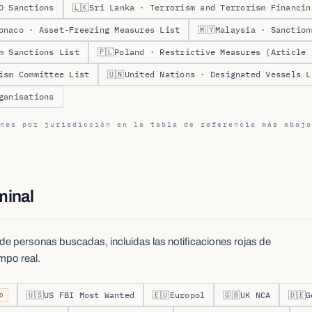
D Sanctions
🇱🇰
Sri Lanka · Terrorism and Terrorism Financin
onaco · Asset-Freezing Measures List
🇲🇾
Malaysia · Sanction
m Sanctions List
🇵🇱
Poland · Restrictive Measures (Article 
ism Committee List
🇺🇳
United Nations · Designated Vessels L
ganisations
nes por jurisdicción en la tabla de referencia más abajo
minal
 y de personas buscadas, incluidas las notificaciones rojas de
empo real.
🇺🇸
US FBI Most Wanted
🇪🇺
Europol
🇬🇧
UK NCA
🇩🇪
G
O