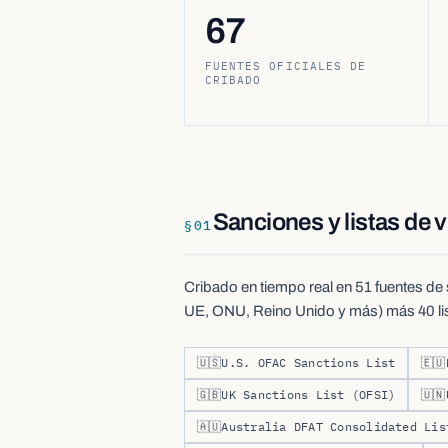
67
FUENTES OFICIALES DE
CRIBADO
Sanciones y listas de v
§
01
Cribado en tiempo real en 51 fuentes de
UE, ONU, Reino Unido y más) más 40 lista
🇺🇸
U.S. OFAC Sanctions List
🇪🇺
🇬🇧
UK Sanctions List (OFSI)
🇺🇳
🇦🇺
Australia DFAT Consolidated Lis