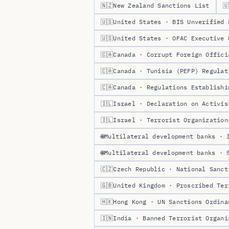
🇳🇿
New Zealand Sanctions List
🇺
🇺🇸
United States · BIS Unverified 
🇺🇸
United States · OFAC Executive 
🇨🇦
Canada · Corrupt Foreign Offici
🇨🇦
Canada · Tunisia (PEFP) Regulat
🇨🇦
Canada · Regulations Establishi
🇮🇱
Israel · Declaration on Activis
🇮🇱
Israel · Terrorist Organization
🌐
Multilateral development banks · 
🌐
Multilateral development banks · 
🇨🇿
Czech Republic · National Sanct
🇬🇧
United Kingdom · Proscribed Ter
🇭🇰
Hong Kong · UN Sanctions Ordina
🇮🇳
India · Banned Terrorist Organi