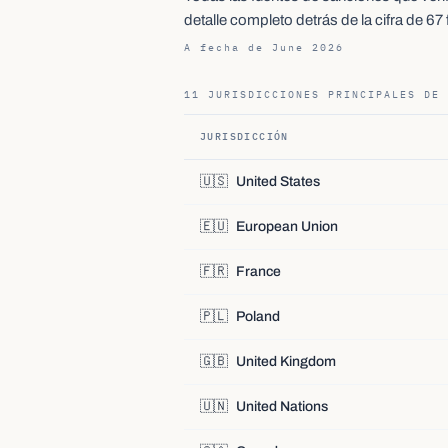
detalle completo detrás de la cifra de 67 
A fecha de June 2026
11 JURISDICCIONES PRINCIPALES DE 
JURISDICCIÓN
🇺🇸
United States
🇪🇺
European Union
🇫🇷
France
🇵🇱
Poland
🇬🇧
United Kingdom
🇺🇳
United Nations