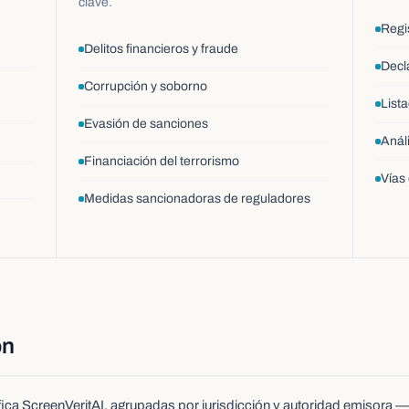
clave.
Regi
Delitos financieros y fraude
Decl
Corrupción y soborno
List
Evasión de sanciones
Anál
Financiación del terrorismo
Vías 
Medidas sancionadoras de reguladores
ón
ica ScreenVeritAI, agrupadas por jurisdicción y autoridad emisora —