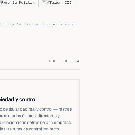

Romania Politia
🇹🇼
Taiwan CIB
l; las 15 listas restantes están
REG · 03 / 04
iedad y control
de titularidad real y control — rastree
propietarios últimos, directores y
s relacionadas detrás de una empresa,
das las rutas de control indirecto.