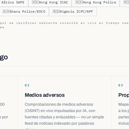
 Africa SAPS
🇭🇰
Hong Kong ICAC
🇭🇰
Hong Kong Police
🇷
🇬🇭
Ghana Police/EOCO
🇳🇬
Nigeria ICPC/NPF
pol se verifican mediante consulta en vivo en tiempo rea
ea.
sgo
02
03
Medios adversos
Prop
000
Comprobaciones de medios adversos
Mapeo 
s
(OSINT) en vivo impulsadas por IA, con
a los 
o por
fuentes citadas y enlazables — no un simple
parte
feed de noticias indexado por palabras
inclui