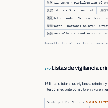
🇱🇰
Sri Lanka · Proliferation of WM
🇱🇻
Latvia · Sanctions List
🇲🇨
M
🇳🇱
Netherlands · National Terroris
🇶🇦
Qatar · National Counter-Terror
🇦🇺
Australia · Listed Terrorist Or
Consulte las 51 fuentes de sancio
Listas de vigilancia cri
§
02
16 listas oficiales de vigilancia criminal
Interpol mediante consulta en vivo en ti
🌐
Interpol Red Notices
CONSULTA EN VIV