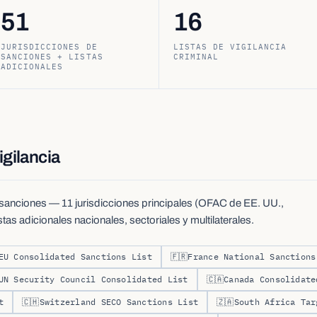
51
16
JURISDICCIONES DE
LISTAS DE VIGILANCIA
SANCIONES + LISTAS
CRIMINAL
ADICIONALES
igilancia
 sanciones — 11 jurisdicciones principales (OFAC de EE. UU.,
s adicionales nacionales, sectoriales y multilaterales.
EU Consolidated Sanctions List
🇫🇷
France National Sanctions
UN Security Council Consolidated List
🇨🇦
Canada Consolidate
t
🇨🇭
Switzerland SECO Sanctions List
🇿🇦
South Africa Tar