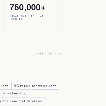
750,000+
REGISTROS PEP · 134
FUENTES
REG · 01 / 04
 List
🇵🇱
Poland Sanctions List
d Sanctions List
geted Financial Sanctions