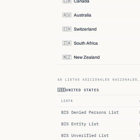
🇨🇦
Canada
🇦🇺
Australia
🇨🇭
Switzerland
🇿🇦
South Africa
🇳🇿
New Zealand
40 LISTAS ADICIONALES NACIONALES,
🇺🇸
UNITED STATES
LISTA
BIS Denied Persons List
BIS Entity List
BIS Unverified List