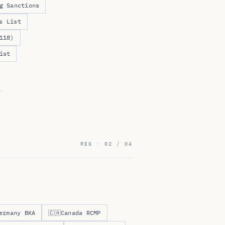
g Sanctions
s List
118)
ist
.
REG · 02 / 04
ermany BKA
🇨🇦
Canada RCMP