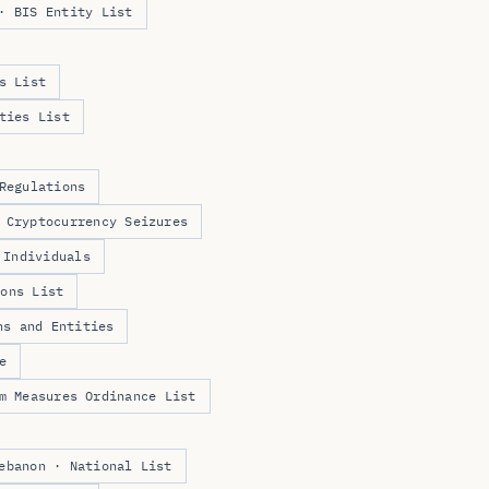
· BIS Entity List
s List
ties List
Regulations
 Cryptocurrency Seizures
 Individuals
ions List
ns and Entities
e
m Measures Ordinance List
ebanon · National List