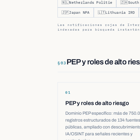
🇳🇱
Netherlands Politie
🇿🇦
South
🇯🇵
Japan NPA
🇱🇹
Lithuania IRD
Las notificaciones rojas de Inter
indexadas para búsqueda instantán
PEP y roles de alto rie
§
03
01
PEP y roles de alto riesgo
Dominio PEP específico: más de 750.
registros estructurados de 134 fuente
públicas, ampliado con descubrimient
IA/OSINT para señales recientes y