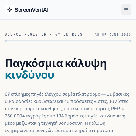
ScreenVeritAI
SOURCE REGISTER ·
67
ENTRIES
AS OF
JUNE 2026
Παγκόσμια κάλυψη
κινδύνου
67 επίσημες πηγές ελέγχου σε μία πλατφόρμα — 11 βασικές
δικαιοδοσίες κυρώσεων και 40 πρόσθετες λίστες, 16 λίστες
ποινικής παρακολούθησης, αποκλειστικός τομέας PEP με
750.000+ εγγραφές από 134 δημόσιες πηγές, και δυσμενή
μέσα με ζωντανή τεχνητή νοημοσύνη. Η κάλυψη
ενημερώνεται συνεχώς ώστε να πληροί τα πρότυπα