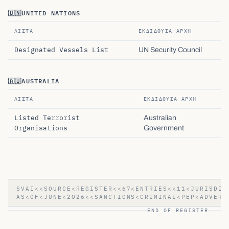
🇺🇳
UNITED NATIONS
ΛΊΣΤΑ
ΕΚΔΊΔΟΥΣΑ ΑΡΧΉ
Designated Vessels List
UN Security Council
🇦🇺
AUSTRALIA
ΛΊΣΤΑ
ΕΚΔΊΔΟΥΣΑ ΑΡΧΉ
Listed Terrorist
Australian
Organisations
Government
SVAI<<SOURCE<REGISTER<<67<ENTRIES<<11<JURISDIC
AS<OF<JUNE<2026<<SANCTIONS<CRIMINAL<PEP<ADVERS
END OF REGISTER