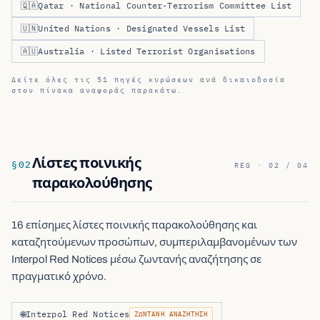
🇶🇦
Qatar · National Counter-Terrorism Committee List
🇺🇳
United Nations · Designated Vessels List
🇦🇺
Australia · Listed Terrorist Organisations
Δείτε όλες τις 51 πηγές κυρώσεων ανά δικαιοδοσία
στον πίνακα αναφοράς παρακάτω.
Λίστες ποινικής
§
02
REG · 02 / 04
παρακολούθησης
16 επίσημες λίστες ποινικής παρακολούθησης και
καταζητούμενων προσώπων, συμπεριλαμβανομένων των
Interpol Red Notices μέσω ζωντανής αναζήτησης σε
πραγματικό χρόνο.
🌐
Interpol Red Notices
ΖΩΝΤΑΝΉ ΑΝΑΖΉΤΗΣΗ