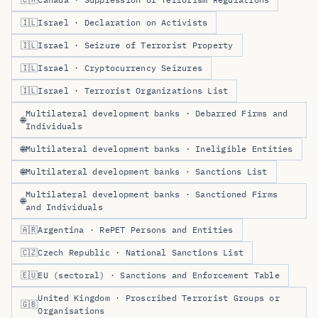
🇮🇱
Israel · Declaration on Activists
🇮🇱
Israel · Seizure of Terrorist Property
🇮🇱
Israel · Cryptocurrency Seizures
🇮🇱
Israel · Terrorist Organizations List
Multilateral development banks · Debarred Firms and
🌐
Individuals
🌐
Multilateral development banks · Ineligible Entities
🌐
Multilateral development banks · Sanctions List
Multilateral development banks · Sanctioned Firms
🌐
and Individuals
🇦🇷
Argentina · RePET Persons and Entities
🇨🇿
Czech Republic · National Sanctions List
🇪🇺
EU (sectoral) · Sanctions and Enforcement Table
United Kingdom · Proscribed Terrorist Groups or
🇬🇧
Organisations