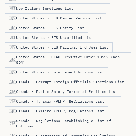
🇳🇿
New Zealand Sanctions List
🇺🇸
United States · BIS Denied Persons List
🇺🇸
United States · BIS Entity List
🇺🇸
United States · BIS Unverified List
🇺🇸
United States · BIS Military End User List
United States · OFAC Executive Order 13959 (non-
🇺🇸
SDN)
🇺🇸
United States · Enforcement Actions List
🇨🇦
Canada · Corrupt Foreign Officials Sanctions List
🇨🇦
Canada · Public Safety Terrorist Entities List
🇨🇦
Canada · Tunisia (PEFP) Regulations List
🇨🇦
Canada · Ukraine (PEFP) Regulations List
Canada · Regulations Establishing a List of
🇨🇦
Entities
🇨🇦
Canada · Suppression of Terrorism Regulations