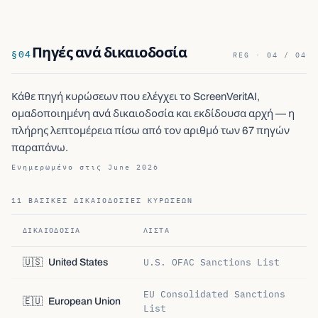
Πηγές ανά δικαιοδοσία
§
04
REG · 04 / 04
Κάθε πηγή κυρώσεων που ελέγχει το ScreenVeritAI,
ομαδοποιημένη ανά δικαιοδοσία και εκδίδουσα αρχή — η
πλήρης λεπτομέρεια πίσω από τον αριθμό των 67 πηγών
παραπάνω.
Ενημερωμένο στις June 2026
11 ΒΑΣΙΚΈΣ ΔΙΚΑΙΟΔΟΣΊΕΣ ΚΥΡΏΣΕΩΝ
ΔΙΚΑΙΟΔΟΣΊΑ
ΛΊΣΤΑ
U.S. OFAC Sanctions List
🇺🇸
United States
EU Consolidated Sanctions
🇪🇺
European Union
List