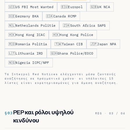
🇺🇸
US FBI Most Wanted
🇪🇺
Europol
🇬🇧
UK NCA
🇩🇪
Germany BKA
🇨🇦
Canada RCMP
🇳🇱
Netherlands Politie
🇿🇦
South Africa SAPS
🇭🇰
Hong Kong ICAC
🇭🇰
Hong Kong Police
🇷🇴
Romania Politia
🇹🇼
Taiwan CIB
🇯🇵
Japan NPA
🇱🇹
Lithuania IRD
🇬🇭
Ghana Police/EOCO
🇳🇬
Nigeria ICPC/NPF
Τα Interpol Red Notices ελέγχονται μέσω ζωντανής
αναζήτησης σε πραγματικό χρόνο· οι υπόλοιπες 15
λίστες είναι ευρετηριασμένες για άμεση αναζήτηση.
PEP και ρόλοι υψηλού
§
03
REG · 03 / 04
κινδύνου