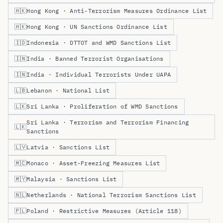
🇭🇰
Hong Kong · Anti-Terrorism Measures Ordinance List
🇭🇰
Hong Kong · UN Sanctions Ordinance List
🇮🇩
Indonesia · DTTOT and WMD Sanctions List
🇮🇳
India · Banned Terrorist Organisations
🇮🇳
India · Individual Terrorists Under UAPA
🇱🇧
Lebanon · National List
🇱🇰
Sri Lanka · Proliferation of WMD Sanctions
Sri Lanka · Terrorism and Terrorism Financing
🇱🇰
Sanctions
🇱🇻
Latvia · Sanctions List
🇲🇨
Monaco · Asset-Freezing Measures List
🇲🇾
Malaysia · Sanctions List
🇳🇱
Netherlands · National Terrorism Sanctions List
🇵🇱
Poland · Restrictive Measures (Article 118)