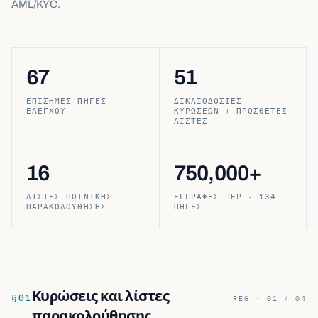
AML/KYC.
67
51
ΕΠΊΣΗΜΕΣ ΠΗΓΈΣ
ΔΙΚΑΙΟΔΟΣΊΕΣ
ΕΛΈΓΧΟΥ
ΚΥΡΏΣΕΩΝ + ΠΡΌΣΘΕΤΕΣ
ΛΊΣΤΕΣ
16
750,000+
ΛΊΣΤΕΣ ΠΟΙΝΙΚΉΣ
ΕΓΓΡΑΦΈΣ PEP · 134
ΠΑΡΑΚΟΛΟΎΘΗΣΗΣ
ΠΗΓΈΣ
Κυρώσεις και λίστες
§
01
REG · 01 / 04
παρακολούθησης