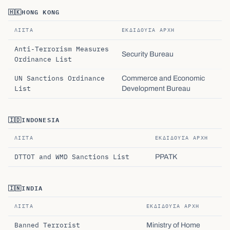
🇭🇰
HONG KONG
ΛΊΣΤΑ
ΕΚΔΊΔΟΥΣΑ ΑΡΧΉ
Anti-Terrorism Measures
Security Bureau
Ordinance List
UN Sanctions Ordinance
Commerce and Economic
List
Development Bureau
🇮🇩
INDONESIA
ΛΊΣΤΑ
ΕΚΔΊΔΟΥΣΑ ΑΡΧΉ
DTTOT and WMD Sanctions List
PPATK
🇮🇳
INDIA
ΛΊΣΤΑ
ΕΚΔΊΔΟΥΣΑ ΑΡΧΉ
Banned Terrorist
Ministry of Home