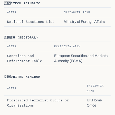
🇨🇿
CZECH REPUBLIC
ΛΊΣΤΑ
ΕΚΔΊΔΟΥΣΑ ΑΡΧΉ
National Sanctions List
Ministry of Foreign Affairs
🇪🇺
EU (SECTORAL)
ΛΊΣΤΑ
ΕΚΔΊΔΟΥΣΑ ΑΡΧΉ
Sanctions and
European Securities and Markets
Enforcement Table
Authority (ESMA)
🇬🇧
UNITED KINGDOM
ΕΚΔΊΔΟΥΣΑ
ΛΊΣΤΑ
ΑΡΧΉ
Proscribed Terrorist Groups or
UK Home
Organisations
Office