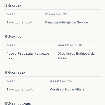
🇱🇻
LATVIA
ΛΊΣΤΑ
ΕΚΔΊΔΟΥΣΑ ΑΡΧΉ
Sanctions List
Financial Intelligence Service
🇲🇨
MONACO
ΛΊΣΤΑ
ΕΚΔΊΔΟΥΣΑ ΑΡΧΉ
Asset-Freezing Measures
Direction du Budget et du
List
Trésor
🇲🇾
MALAYSIA
ΛΊΣΤΑ
ΕΚΔΊΔΟΥΣΑ ΑΡΧΉ
Sanctions List
Ministry of Home Affairs
🇳🇱
NETHERLANDS